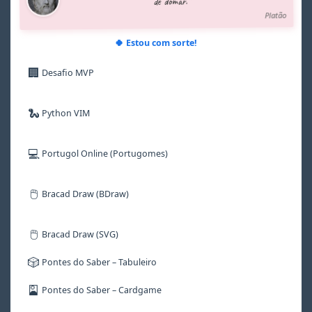
de domar.”
7
7
7
7
9
Platão
8
8
8
8
9
9
9
9
🍀 Estou com sorte!
🏢
Desafio MVP
🐍
Python VIM
💻
Portugol Online (Portugomes)
🖱️
Bracad Draw (BDraw)
🖱️
Bracad Draw (SVG)
🎲
Pontes do Saber – Tabuleiro
🎴
Pontes do Saber – Cardgame