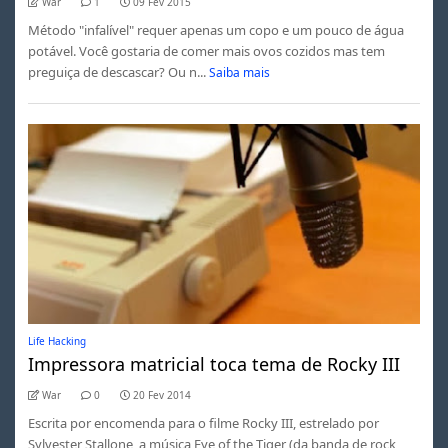
War
1
09 Fev 2015
Método "infalível" requer apenas um copo e um pouco de água
potável. Você gostaria de comer mais ovos cozidos mas tem
preguiça de descascar? Ou n...
Saiba mais
Life Hacking
Impressora matricial toca tema de Rocky III
War
0
20 Fev 2014
Escrita por encomenda para o filme Rocky III, estrelado por
Sylvester Stallone, a música Eye of the Tiger (da banda de rock