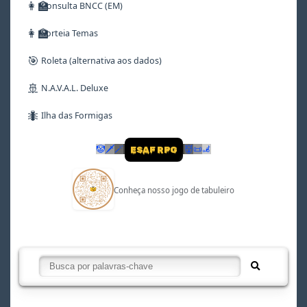
👩‍🏫
Consulta BNCC (EM)
👩‍🏫
Sorteia Temas
🎯
Roleta (alternativa aos dados)
🚢
N.A.V.A.L. Deluxe
🐜
Ilha das Formigas
🤡
🗡
🪄
👹
📜
🦼
ESAF RPG
Conheça nosso jogo de tabuleiro