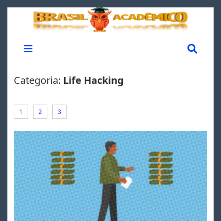
Categoria:
Life Hacking
1
2
3