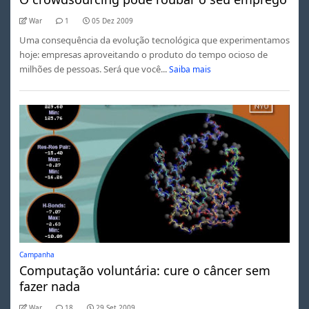
War
1
05 Dez 2009
Uma consequência da evolução tecnológica que experimentamos
hoje: empresas aproveitando o produto do tempo ocioso de
milhões de pessoas. Será que você...
Saiba mais
Campanha
Computação voluntária: cure o câncer sem
fazer nada
War
18
29 Set 2009