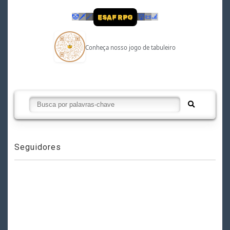
🤡
🗡
🪄
👹
📜
🦼
ESAF RPG
Conheça nosso jogo de tabuleiro
Seguidores