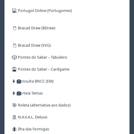
💻
Portugol Online (Portugomes)
🖱️
Bracad Draw (BDraw)
🖱️
Bracad Draw (SVG)
🎲
Pontes do Saber – Tabuleiro
🎴
Pontes do Saber – Cardgame
👩‍🏫
Consulta BNCC (EM)
👩‍🏫
Sorteia Temas
🎯
Roleta (alternativa aos dados)
🚢
N.A.V.A.L. Deluxe
🐜
Ilha das Formigas