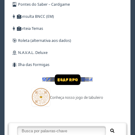
🎴
Pontes do Saber – Cardgame
👩‍🏫
Consulta BNCC (EM)
👩‍🏫
Sorteia Temas
🎯
Roleta (alternativa aos dados)
🚢
N.A.V.A.L. Deluxe
🐜
Ilha das Formigas
🤡
🗡
🪄
👹
📜
🦼
ESAF RPG
Conheça nosso jogo de tabuleiro