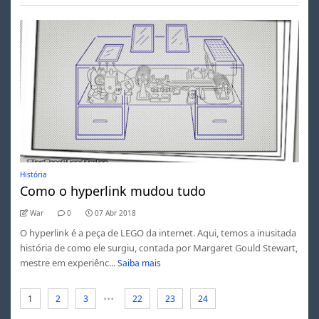
História
Como o hyperlink mudou tudo
War
0
07 Abr 2018
O hyperlink é a peça de LEGO da internet. Aqui, temos a inusitada
história de como ele surgiu, contada por Margaret Gould Stewart,
mestre em experiênc...
Saiba mais
...
1
2
3
22
23
24