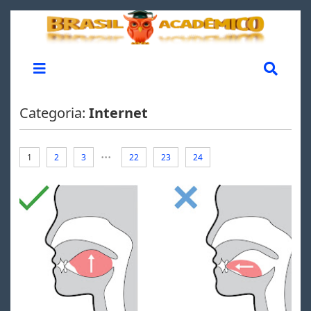
Categoria:
Internet
...
1
2
3
22
23
24