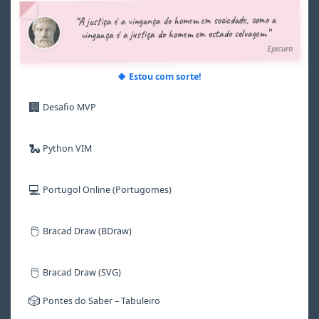
5
5
5
5
5
5
“A justiça é a vingança do homem em sociedade, como a
6
6
6
6
6
6
vingança é a justiça do homem em estado selvagem.”
7
7
7
7
7
7
Epicuro
8
8
8
8
8
8
9
9
9
9
9
9
🍀 Estou com sorte!
🏢
Desafio MVP
🐍
Python VIM
💻
Portugol Online (Portugomes)
🖱️
Bracad Draw (BDraw)
🖱️
Bracad Draw (SVG)
🎲
Pontes do Saber – Tabuleiro