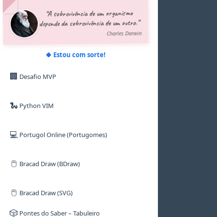
5
5
5
5
5
5
“A sobrevivência de um organismo
6
6
6
6
6
6
depende da sobrevivência de um outro.”
7
7
7
7
7
7
8
8
8
8
8
8
Charles Darwin
9
9
9
9
9
9
🍀 Estou com sorte!
🏢
Desafio MVP
🐍
Python VIM
💻
Portugol Online (Portugomes)
🖱️
Bracad Draw (BDraw)
🖱️
Bracad Draw (SVG)
🎲
Pontes do Saber – Tabuleiro