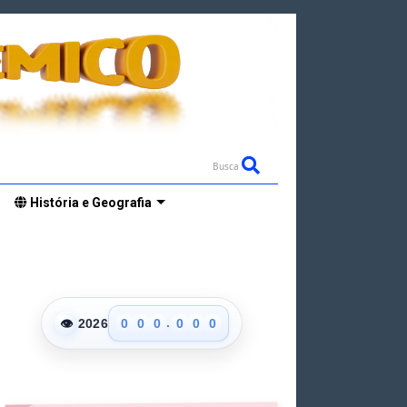
Busca
História e Geografia
.
👁
2026
0
0
0
0
0
0
1
1
1
1
1
1
2
2
2
2
2
2
3
3
3
3
3
3
4
4
4
4
4
4