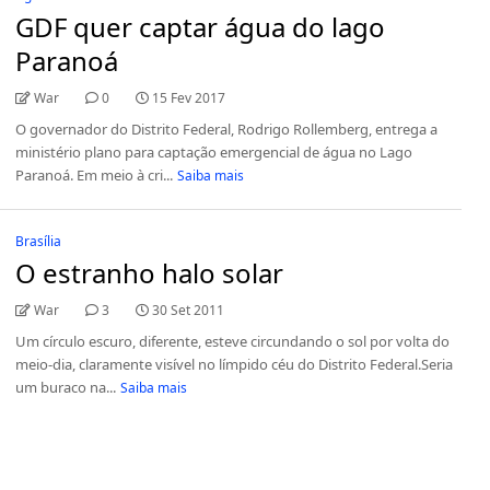
GDF quer captar água do lago
Paranoá
War
0
15 Fev 2017
O governador do Distrito Federal, Rodrigo Rollemberg, entrega a
ministério plano para captação emergencial de água no Lago
Paranoá. Em meio à cri...
Saiba mais
Brasília
O estranho halo solar
War
3
30 Set 2011
Um círculo escuro, diferente, esteve circundando o sol por volta do
meio-dia, claramente visível no límpido céu do Distrito Federal.Seria
um buraco na...
Saiba mais