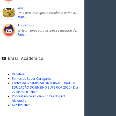
War
Uma dica, caso queira escolher o termo &…
Mais »
Anonymous
sortear temas para grupos e sequencia de…
Mais »
Brasil Acadêmico
Repetível
Pontes do Saber Cardgame
Cortes do IV SIMPÓSIO INTERNACIONAL DE
EDUCAÇÃO DO ENSINO SUPERIOR 2026 - Dia
27 de maio - Noite
Podcast no carro - IA - Cortes do Prof.
Alexandre
Minibio 2026