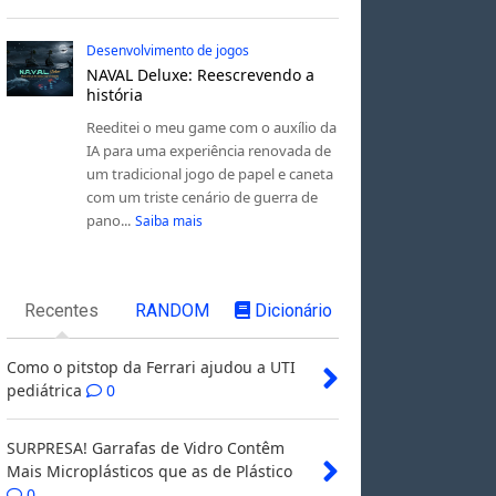
Desenvolvimento de jogos
NAVAL Deluxe: Reescrevendo a
história
Reeditei o meu game com o auxílio da
IA para uma experiência renovada de
um tradicional jogo de papel e caneta
com um triste cenário de guerra de
pano...
Saiba mais
Recentes
RANDOM
Dicionário
Como o pitstop da Ferrari ajudou a UTI
pediátrica
0
SURPRESA! Garrafas de Vidro Contêm
Mais Microplásticos que as de Plástico
0