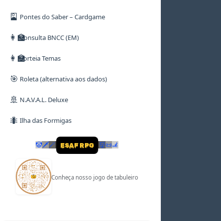
🎴
Pontes do Saber – Cardgame
👩‍🏫
Consulta BNCC (EM)
👩‍🏫
Sorteia Temas
🎯
Roleta (alternativa aos dados)
🚢
N.A.V.A.L. Deluxe
🐜
Ilha das Formigas
🤡
🗡
🪄
👹
📜
🦼
ESAF RPG
Conheça nosso jogo de tabuleiro