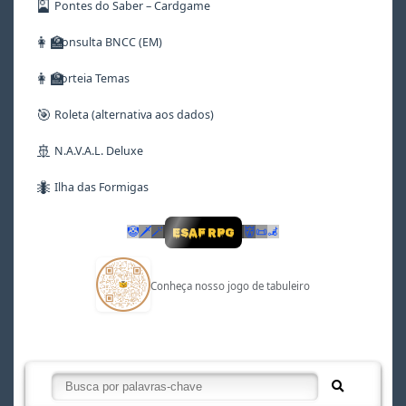
🎴
Pontes do Saber – Cardgame
👩‍🏫
Consulta BNCC (EM)
👩‍🏫
Sorteia Temas
🎯
Roleta (alternativa aos dados)
🚢
N.A.V.A.L. Deluxe
🐜
Ilha das Formigas
🤡
🗡
🪄
👹
📜
🦼
ESAF RPG
Conheça nosso jogo de tabuleiro