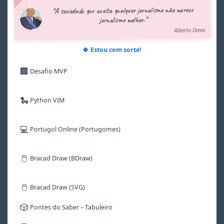
5
5
5
5
5
5
“A sociedade que aceita qualquer jornalismo não merece
6
6
6
6
6
6
jornalismo melhor.”
7
7
7
7
7
7
Alberto Dines
8
8
8
8
8
8
9
9
9
9
9
9
🍀 Estou com sorte!
🏢
Desafio MVP
🐍
Python VIM
💻
Portugol Online (Portugomes)
🖱️
Bracad Draw (BDraw)
🖱️
Bracad Draw (SVG)
🎲
Pontes do Saber – Tabuleiro