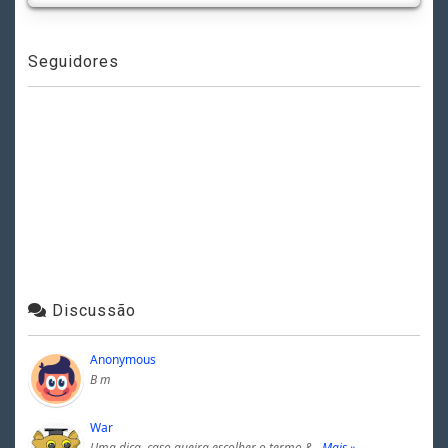
Seguidores
Discussão
Anonymous
B m
War
Uma dica, caso queira escolher o termo &…
Mais »