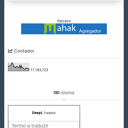
Parceiro
Contador
17,183,723
Idioma
DeepL
Tradutor