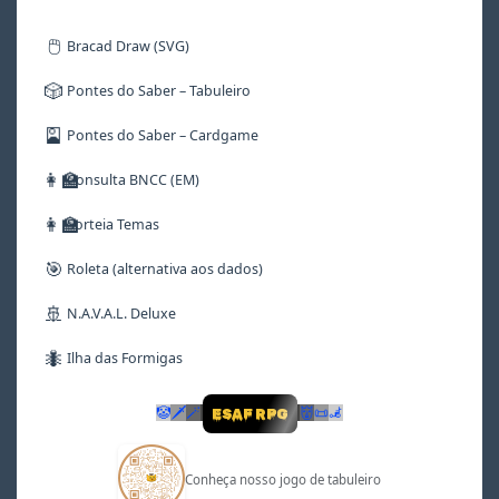
🖱️
Bracad Draw (SVG)
🎲
Pontes do Saber – Tabuleiro
🎴
Pontes do Saber – Cardgame
👩‍🏫
Consulta BNCC (EM)
👩‍🏫
Sorteia Temas
🎯
Roleta (alternativa aos dados)
🚢
N.A.V.A.L. Deluxe
🐜
Ilha das Formigas
🤡
🗡
🪄
👹
📜
🦼
ESAF RPG
Conheça nosso jogo de tabuleiro