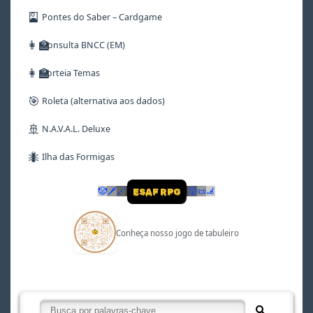
🎴
Pontes do Saber – Cardgame
👩‍🏫
Consulta BNCC (EM)
👩‍🏫
Sorteia Temas
🎯
Roleta (alternativa aos dados)
🚢
N.A.V.A.L. Deluxe
🐜
Ilha das Formigas
🤡
🗡
🪄
👹
📜
🦼
ESAF RPG
Conheça nosso jogo de tabuleiro