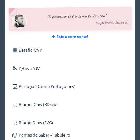
4
4
4
4
4
4
5
5
5
5
5
5
“O pensamento é a semente da ação.”
6
6
6
6
6
6
Ralph Waldo Emerson
7
7
7
7
7
7
8
8
8
8
8
8
9
9
9
9
9
9
🍀 Estou com sorte!
🏢
Desafio MVP
🐍
Python VIM
💻
Portugol Online (Portugomes)
🖱️
Bracad Draw (BDraw)
🖱️
Bracad Draw (SVG)
🎲
Pontes do Saber – Tabuleiro