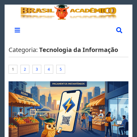
Categoria:
Tecnologia da Informação
1
2
3
4
5