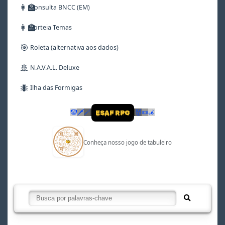
👩‍🏫
Consulta BNCC (EM)
👩‍🏫
Sorteia Temas
🎯
Roleta (alternativa aos dados)
🚢
N.A.V.A.L. Deluxe
🐜
Ilha das Formigas
🤡
🗡
🪄
👹
📜
🦼
ESAF RPG
Conheça nosso jogo de tabuleiro