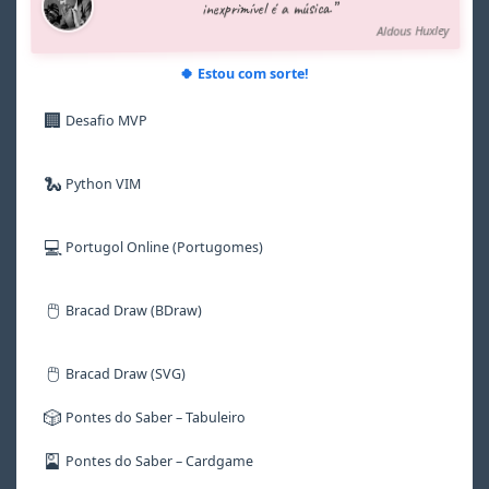
inexprimível é a música.”
7
7
7
7
9
Aldous Huxley
8
8
8
8
9
9
9
9
🍀 Estou com sorte!
🏢
Desafio MVP
🐍
Python VIM
💻
Portugol Online (Portugomes)
🖱️
Bracad Draw (BDraw)
🖱️
Bracad Draw (SVG)
🎲
Pontes do Saber – Tabuleiro
🎴
Pontes do Saber – Cardgame