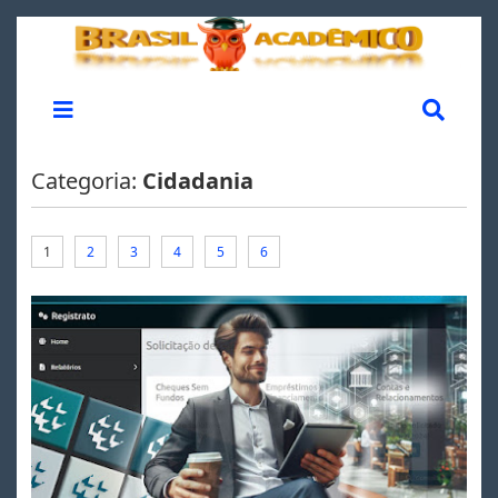
Categoria:
Cidadania
1
2
3
4
5
6