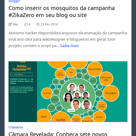
Blogger
Como inserir os mosquitos da campanha
#ZikaZero em seu blog ou site
War
4
23 Fev 2016
Ativismo hacker disponibiliza arquivos da animação da campanha
viral anti-zika para webdesigner e blogueiros em geral. Este
projeto contém o script pa...
Saiba mais
Cidadania
Câmara Revelada: Conheça sete novos