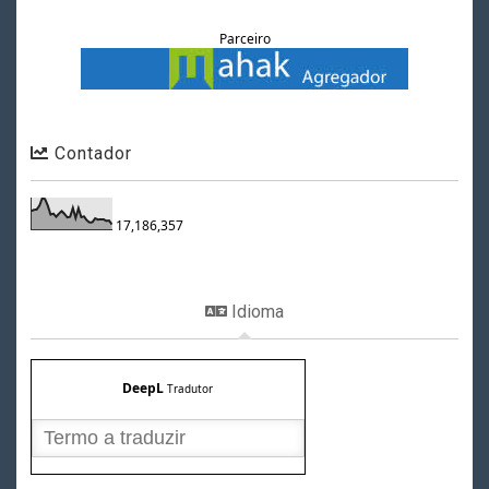
Parceiro
Contador
17,186,357
Idioma
DeepL
Tradutor