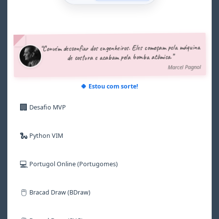
1
1
1
1
1
1
2
2
2
2
2
2
3
3
3
3
3
3
4
4
4
4
4
4
5
5
5
5
5
5
“Convém desconfiar dos engenheiros. Eles começam pela máquina
6
6
6
6
6
6
de costura e acabam pela bomba atômica.”
7
7
7
7
7
7
Marcel Pagnol
8
8
8
8
8
8
9
9
9
9
9
9
🍀 Estou com sorte!
🏢
Desafio MVP
🐍
Python VIM
💻
Portugol Online (Portugomes)
🖱️
Bracad Draw (BDraw)