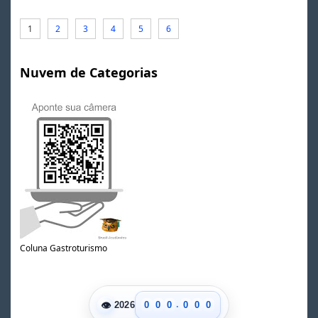
1
2
3
4
5
6
Nuvem de Categorias
Coluna Gastroturismo
.
👁
0
0
0
0
0
0
2026