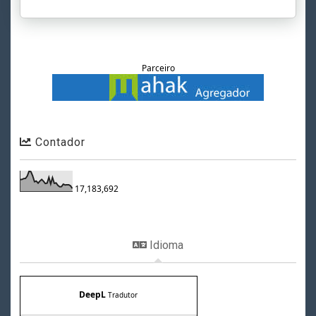
Parceiro
Contador
17,183,692
Idioma
DeepL
Tradutor