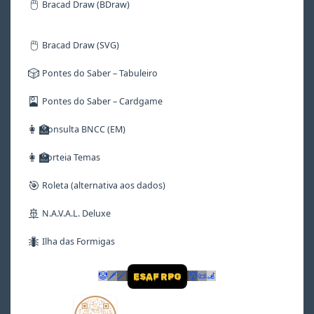
🖱️
Bracad Draw (BDraw)
🖱️
Bracad Draw (SVG)
🎲
Pontes do Saber – Tabuleiro
🎴
Pontes do Saber – Cardgame
👩‍🏫
Consulta BNCC (EM)
👩‍🏫
Sorteia Temas
🎯
Roleta (alternativa aos dados)
🚢
N.A.V.A.L. Deluxe
🐜
Ilha das Formigas
🤡
🗡
🪄
👹
📜
🦼
ESAF RPG