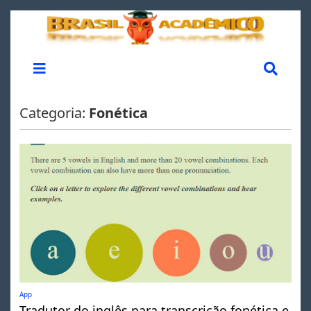
Categoria:
Fonética
App
Tradutor do inglês para transcrição fonética e