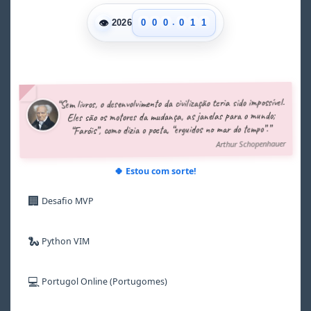
0
0
.
👁
0
0
0
0
1
1
2026
1
1
1
1
2
2
2
2
2
2
3
3
3
3
3
3
4
4
4
4
4
4
5
5
5
5
5
5
6
6
“Sem livros, o desenvolvimento da civilização teria sido impossível.
6
6
6
6
7
7
Eles são os motores da mudança, as janelas para o mundo;
7
7
7
7
8
8
“Faróis”, como dizia o poeta, “erguidos no mar do tempo”.”
8
8
8
8
9
9
Arthur Schopenhauer
9
9
9
9
🍀 Estou com sorte!
🏢
Desafio MVP
🐍
Python VIM
💻
Portugol Online (Portugomes)