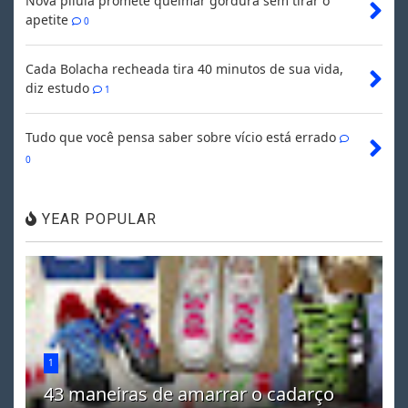
Nova pílula promete queimar gordura sem tirar o
apetite
0
Cada Bolacha recheada tira 40 minutos de sua vida,
diz estudo
1
Tudo que você pensa saber sobre vício está errado
0
YEAR POPULAR
1
43 maneiras de amarrar o cadarço