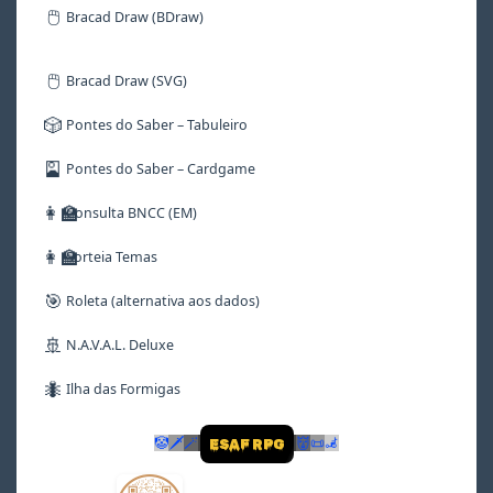
🖱️
Bracad Draw (BDraw)
🖱️
Bracad Draw (SVG)
🎲
Pontes do Saber – Tabuleiro
🎴
Pontes do Saber – Cardgame
👩‍🏫
Consulta BNCC (EM)
👩‍🏫
Sorteia Temas
🎯
Roleta (alternativa aos dados)
🚢
N.A.V.A.L. Deluxe
🐜
Ilha das Formigas
🤡
🗡
🪄
👹
📜
🦼
ESAF RPG