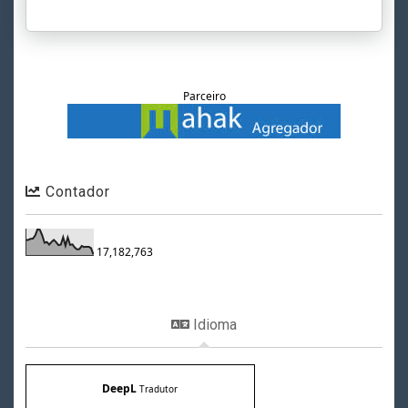
Parceiro
Contador
17,182,763
Idioma
DeepL
Tradutor