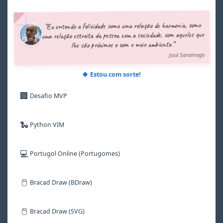
4
4
4
4
4
4
5
5
5
5
5
5
“Eu entendo a felicidade como uma relação de harmonia, como
6
6
6
6
6
6
uma relação estreita da pessoa com a sociedade, com aqueles que
7
7
7
7
7
7
lhe são próximos e com o meio ambiente.”
8
8
8
8
8
8
José Saramago
9
9
9
9
9
9
🍀 Estou com sorte!
🏢
Desafio MVP
🐍
Python VIM
💻
Portugol Online (Portugomes)
🖱️
Bracad Draw (BDraw)
🖱️
Bracad Draw (SVG)