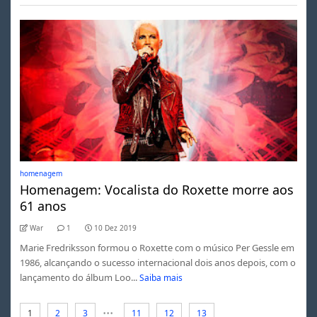
homenagem
Homenagem: Vocalista do Roxette morre aos
61 anos
War
1
10 Dez 2019
Marie Fredriksson formou o Roxette com o músico Per Gessle em
1986, alcançando o sucesso internacional dois anos depois, com o
lançamento do álbum Loo...
Saiba mais
...
1
2
3
11
12
13