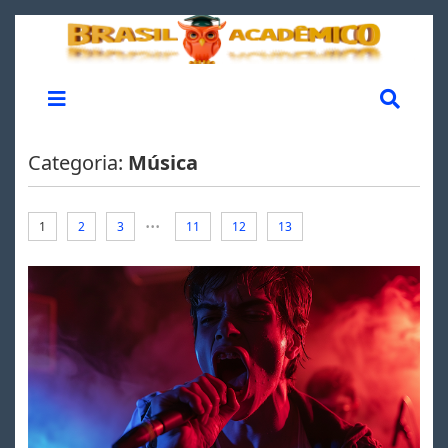
Categoria:
Música
...
1
2
3
11
12
13