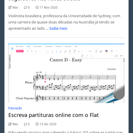
War
0
17 Nov 2020
Violinista brasileira, professora da Universidade de Sydney, com
uma carreira de quase duas décadas na Austrália já tendo se
apresentado ao lado ...
Saiba mais
Educação
Escreva partituras online com o Flat
War
0
13 Set 2020
Não sendo músico mas sabendo o básico 101 sobre as partituras,