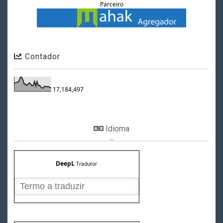
Parceiro
Contador
17,184,497
Idioma
DeepL
Tradutor