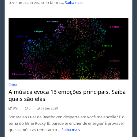
teve uma carreira solo bem-s...
Saiba mais
China
A música evoca 13 emoções principais. Saiba
quais são elas
War
0
09 Jan 2020
Sonata ao Luar de Beethoven desperta em você melancolia? E o
tema do filme Rocky III parece te encher de energia? É provável
que as músicas remetam a ...
Saiba mais