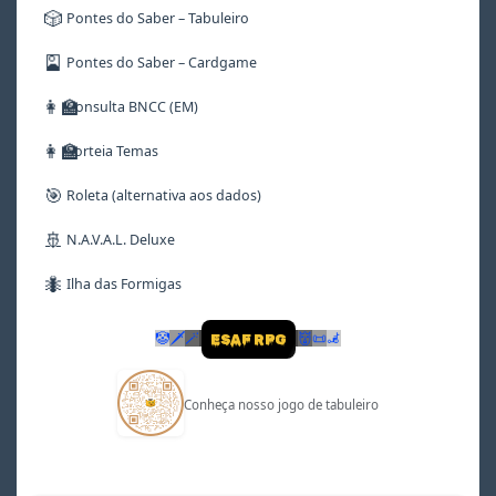
🎲
Pontes do Saber – Tabuleiro
🎴
Pontes do Saber – Cardgame
👩‍🏫
Consulta BNCC (EM)
👩‍🏫
Sorteia Temas
🎯
Roleta (alternativa aos dados)
🚢
N.A.V.A.L. Deluxe
🐜
Ilha das Formigas
🤡
🗡
🪄
👹
📜
🦼
ESAF RPG
Conheça nosso jogo de tabuleiro