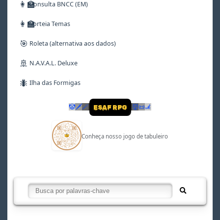
👩‍🏫
Consulta BNCC (EM)
👩‍🏫
Sorteia Temas
🎯
Roleta (alternativa aos dados)
🚢
N.A.V.A.L. Deluxe
🐜
Ilha das Formigas
🤡
🗡
🪄
👹
📜
🦼
ESAF RPG
Conheça nosso jogo de tabuleiro