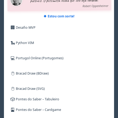
possíveis. O pessimista receia que isso seja verdade.”
7
7
7
7
7
7
Robert Oppenheimer
8
8
8
8
8
8
9
9
9
9
9
9
🍀 Estou com sorte!
🏢
Desafio MVP
🐍
Python VIM
💻
Portugol Online (Portugomes)
🖱️
Bracad Draw (BDraw)
🖱️
Bracad Draw (SVG)
🎲
Pontes do Saber – Tabuleiro
🎴
Pontes do Saber – Cardgame