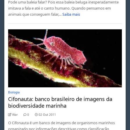
Pode uma baleia falar? Pois essa baleia beluga inesperadamente
imitava a fala e até o canto humano. Quando pensamos em
animais que conseguem falar,...
Saiba mais
Biologia
Cifonauta: banco brasileiro de imagens da
biodiversidade marinha
War
0
02 Out 2011
O Cifonauta é um banco de imagens de organismos marinhos
organizado por informações descritivas como classificação