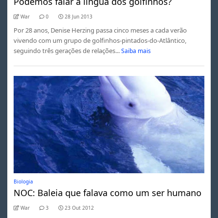
Podemos falar a língua dos golfinhos?
War
0
28 Jun 2013
Por 28 anos, Denise Herzing passa cinco meses a cada verão
vivendo com um grupo de golfinhos-pintados-do-Atlântico,
seguindo três gerações de relações...
Saiba mais
Biologia
NOC: Baleia que falava como um ser humano
War
3
23 Out 2012