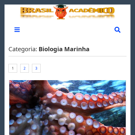
Categoria:
Biologia Marinha
1
2
3