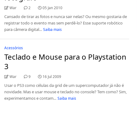
War
2
05 Jan 2010
Cansado de tirar as fotos e nunca sair nelas? Ou mesmo gostaria de
registrar todo o evento mas sem perdê-lo? Esse suporte robótico
para câmera digital...
Saiba mais
Acessórios
Teclado e Mouse para o Playstation
3
War
9
16 Jul 2009
Usar o PS3 como células da grid de um supercomputador já não é
novidade. Mas e usar mouse e teclado no console? Tem como? Sim,
experimentamos e contam...
Saiba mais