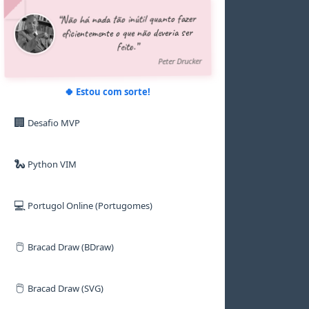
5
5
5
5
5
5
“Não há nada tão inútil quanto fazer
6
6
6
6
6
6
eficientemente o que não deveria ser
7
7
7
7
7
7
feito.”
8
8
8
8
8
8
9
9
9
9
9
9
Peter Drucker
🍀 Estou com sorte!
🏢
Desafio MVP
🐍
Python VIM
💻
Portugol Online (Portugomes)
🖱️
Bracad Draw (BDraw)
🖱️
Bracad Draw (SVG)