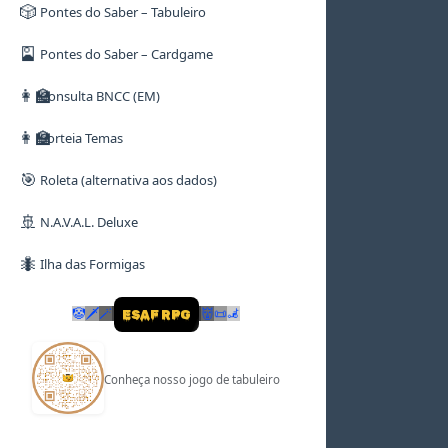
🎲
Pontes do Saber – Tabuleiro
🎴
Pontes do Saber – Cardgame
👩‍🏫
Consulta BNCC (EM)
👩‍🏫
Sorteia Temas
🎯
Roleta (alternativa aos dados)
🚢
N.A.V.A.L. Deluxe
🐜
Ilha das Formigas
🤡
🗡
🪄
👹
📜
🦼
ESAF RPG
Conheça nosso jogo de tabuleiro