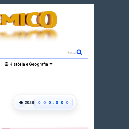
Busca
História e Geografia
.
👁
2026
0
0
0
0
0
0
1
1
1
1
1
1
2
2
2
2
2
2
3
3
3
3
3
3
4
4
4
4
4
4