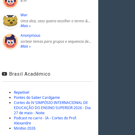
B m
War
Uma dica, caso queira escolher o termo &…
Mais »
Anonymous
sortear temas para grupos e sequencia de…
Mais »
Brasil Acadêmico
Repetível
Pontes do Saber Cardgame
Cortes do IV SIMPÓSIO INTERNACIONAL DE
EDUCAÇÃO DO ENSINO SUPERIOR 2026 - Dia
27 de maio - Noite
Podcast no carro - IA - Cortes do Prof.
Alexandre
Minibio 2026