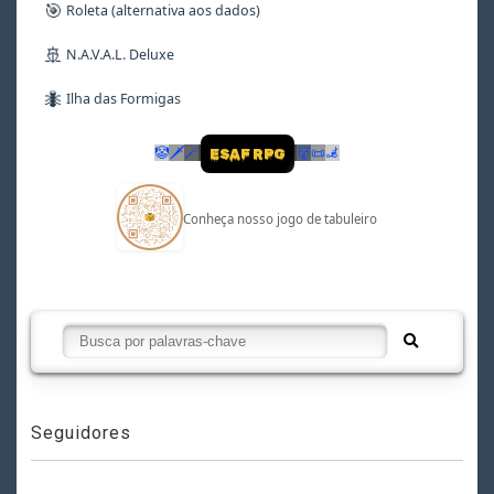
🎯
Roleta (alternativa aos dados)
🚢
N.A.V.A.L. Deluxe
🐜
Ilha das Formigas
🤡
🗡
🪄
👹
📜
🦼
ESAF RPG
Conheça nosso jogo de tabuleiro
Seguidores