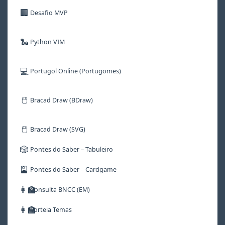
🏢
Desafio MVP
🐍
Python VIM
💻
Portugol Online (Portugomes)
🖱️
Bracad Draw (BDraw)
🖱️
Bracad Draw (SVG)
🎲
Pontes do Saber – Tabuleiro
🎴
Pontes do Saber – Cardgame
👩‍🏫
Consulta BNCC (EM)
👩‍🏫
Sorteia Temas