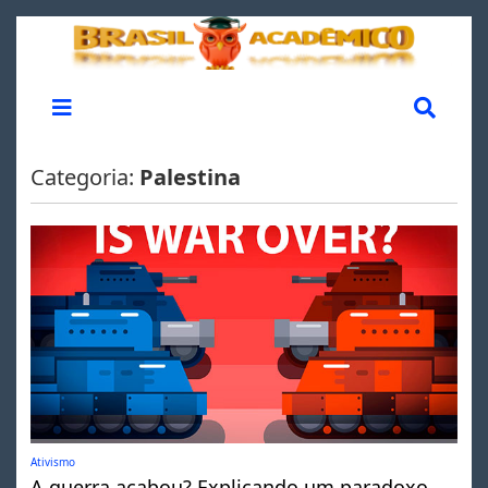
Categoria:
Palestina
Ativismo
A guerra acabou? Explicando um paradoxo