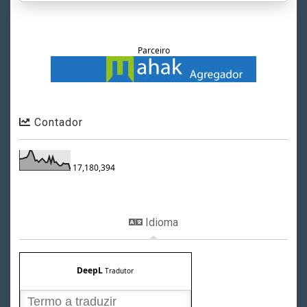
Parceiro
Contador
17,180,394
Idioma
DeepL
Tradutor