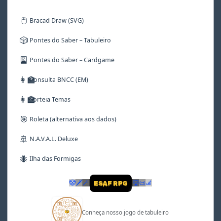
🖱️
Bracad Draw (SVG)
🎲
Pontes do Saber – Tabuleiro
🎴
Pontes do Saber – Cardgame
👩‍🏫
Consulta BNCC (EM)
👩‍🏫
Sorteia Temas
🎯
Roleta (alternativa aos dados)
🚢
N.A.V.A.L. Deluxe
🐜
Ilha das Formigas
🤡
🗡
🪄
👹
📜
🦼
ESAF RPG
Conheça nosso jogo de tabuleiro