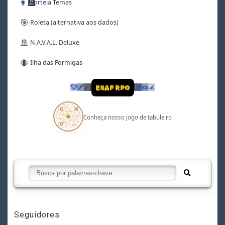
👩‍🏫
Sorteia Temas
🎯
Roleta (alternativa aos dados)
🚢
N.A.V.A.L. Deluxe
🐜
Ilha das Formigas
🤡
🗡
🪄
👹
📜
🦼
ESAF RPG
Conheça nosso jogo de tabuleiro
Seguidores