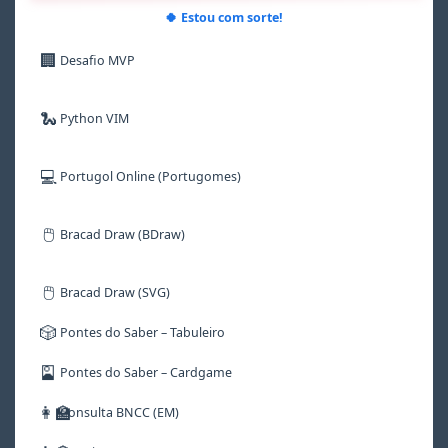
9
9
9
9
🍀 Estou com sorte!
🏢
Desafio MVP
🐍
Python VIM
💻
Portugol Online (Portugomes)
🖱️
Bracad Draw (BDraw)
🖱️
Bracad Draw (SVG)
🎲
Pontes do Saber – Tabuleiro
🎴
Pontes do Saber – Cardgame
👩‍🏫
Consulta BNCC (EM)