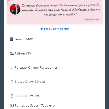
5
5
5
5
5
5
“Os dogmas do passado quieto são inadequados para o presente
6
6
6
6
6
6
turbulento. A ocasião está amontoada de dificuldades, e devemos
7
7
7
7
7
7
nos erguer com a ocasião.”
8
8
8
8
8
8
Ken Robinson
9
9
9
9
9
9
🍀 Estou com sorte!
🏢
Desafio MVP
🐍
Python VIM
💻
Portugol Online (Portugomes)
🖱️
Bracad Draw (BDraw)
🖱️
Bracad Draw (SVG)
🎲
Pontes do Saber – Tabuleiro