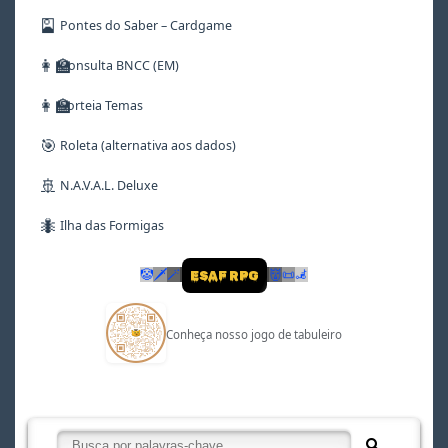
🎴
Pontes do Saber – Cardgame
👩‍🏫
Consulta BNCC (EM)
👩‍🏫
Sorteia Temas
🎯
Roleta (alternativa aos dados)
🚢
N.A.V.A.L. Deluxe
🐜
Ilha das Formigas
🤡
🗡
🪄
👹
📜
🦼
ESAF RPG
Conheça nosso jogo de tabuleiro