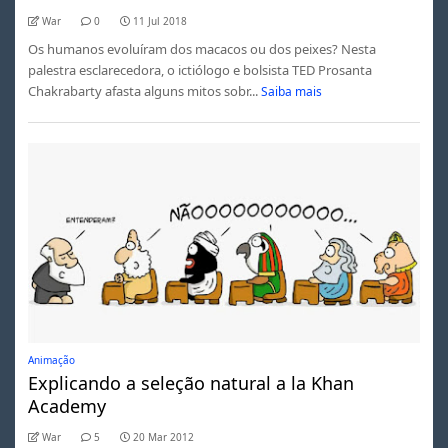
War
0
11 Jul 2018
Os humanos evoluíram dos macacos ou dos peixes? Nesta
palestra esclarecedora, o ictiólogo e bolsista TED Prosanta
Chakrabarty afasta alguns mitos sobr...
Saiba mais
Animação
Explicando a seleção natural a la Khan
Academy
War
5
20 Mar 2012