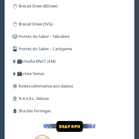
🖱️
Bracad Draw (BDraw)
🖱️
Bracad Draw (SVG)
🎲
Pontes do Saber – Tabuleiro
🎴
Pontes do Saber – Cardgame
👩‍🏫
Consulta BNCC (EM)
👩‍🏫
Sorteia Temas
🎯
Roleta (alternativa aos dados)
🚢
N.A.V.A.L. Deluxe
🐜
Ilha das Formigas
🤡
🗡
🪄
👹
📜
🦼
ESAF RPG