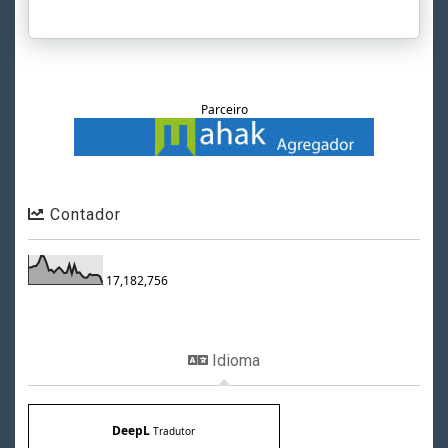
Parceiro
Contador
17,182,756
Idioma
DeepL
Tradutor