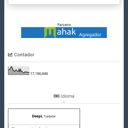
Parceiro
Contador
17,186,846
Idioma
DeepL
Tradutor