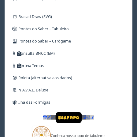
🖱️
Bracad Draw (SVG)
🎲
Pontes do Saber – Tabuleiro
🎴
Pontes do Saber – Cardgame
👩‍🏫
Consulta BNCC (EM)
👩‍🏫
Sorteia Temas
🎯
Roleta (alternativa aos dados)
🚢
N.A.V.A.L. Deluxe
🐜
Ilha das Formigas
🤡
🗡
🪄
👹
📜
🦼
ESAF RPG
Conheça nosso jogo de tabuleiro