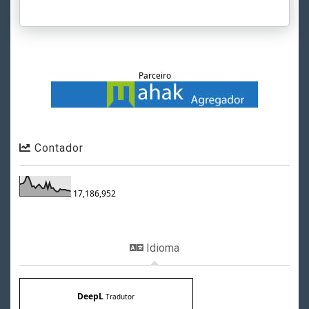
Parceiro
Contador
17,186,952
Idioma
DeepL
Tradutor