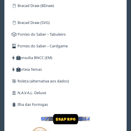
🖱️
Bracad Draw (BDraw)
🖱️
Bracad Draw (SVG)
🎲
Pontes do Saber – Tabuleiro
🎴
Pontes do Saber – Cardgame
👩‍🏫
Consulta BNCC (EM)
👩‍🏫
Sorteia Temas
🎯
Roleta (alternativa aos dados)
🚢
N.A.V.A.L. Deluxe
🐜
Ilha das Formigas
🤡
🗡
🪄
👹
📜
🦼
ESAF RPG