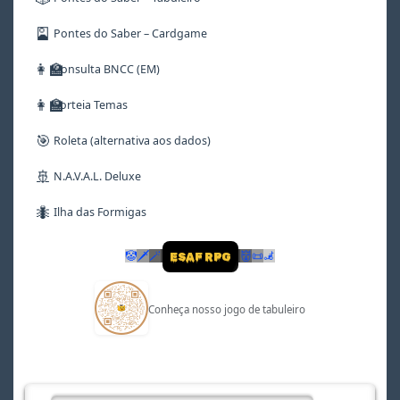
🎴
Pontes do Saber – Cardgame
👩‍🏫
Consulta BNCC (EM)
👩‍🏫
Sorteia Temas
🎯
Roleta (alternativa aos dados)
🚢
N.A.V.A.L. Deluxe
🐜
Ilha das Formigas
🤡
🗡
🪄
👹
📜
🦼
ESAF RPG
Conheça nosso jogo de tabuleiro