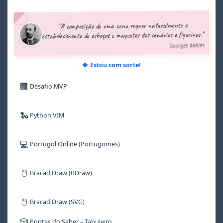
4
4
4
4
4
4
5
5
5
5
5
5
“A composição de uma cena requer naturalmente o
6
6
6
6
6
6
estabelecimento de esboços e maquetes dos cenários e figurinos.”
7
7
7
7
7
7
Georges Méliès
8
8
8
8
8
8
9
9
9
9
9
9
🍀 Estou com sorte!
🏢
Desafio MVP
🐍
Python VIM
💻
Portugol Online (Portugomes)
🖱️
Bracad Draw (BDraw)
🖱️
Bracad Draw (SVG)
🎲
Pontes do Saber – Tabuleiro