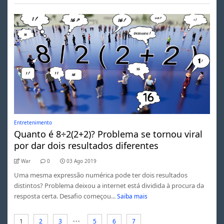
Entretenimento
Quanto é 8÷2(2+2)? Problema se tornou viral
por dar dois resultados diferentes
War
0
03 Ago 2019
Uma mesma expressão numérica pode ter dois resultados
distintos? Problema deixou a internet está dividida à procura da
resposta certa. Desafio começou...
Saiba mais
...
1
2
3
5
6
7