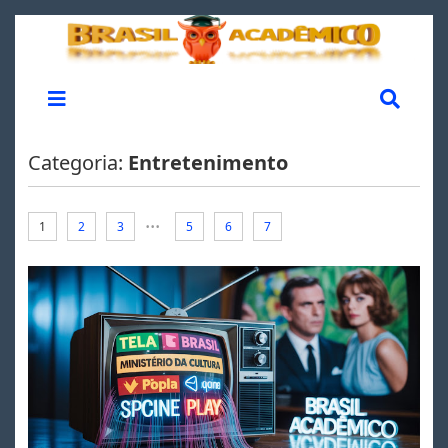
Categoria:
Entretenimento
...
1
2
3
5
6
7