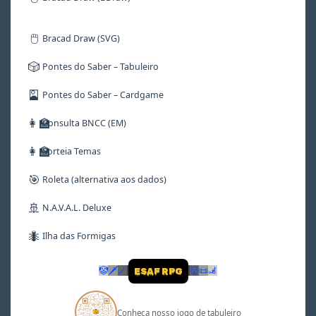
🖱️
Bracad Draw (SVG)
🎲
Pontes do Saber – Tabuleiro
🎴
Pontes do Saber – Cardgame
👩‍🏫
Consulta BNCC (EM)
👩‍🏫
Sorteia Temas
🎯
Roleta (alternativa aos dados)
🚢
N.A.V.A.L. Deluxe
🐜
Ilha das Formigas
🤡
🗡
🪄
👹
📜
🦼
ESAF RPG
Conheça nosso jogo de tabuleiro