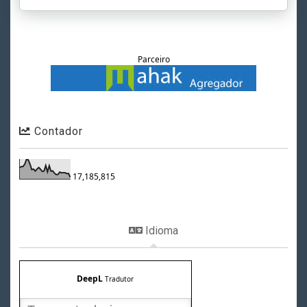
Parceiro
Contador
17,185,815
Idioma
DeepL
Tradutor