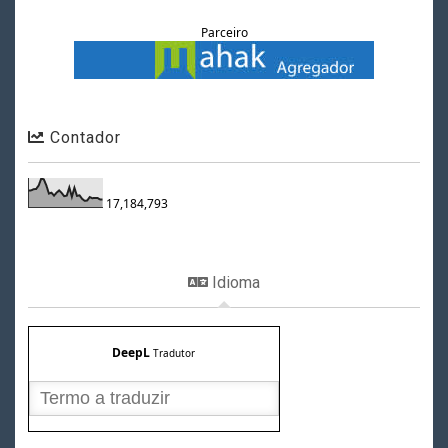
Parceiro
Contador
17,184,793
Idioma
DeepL
Tradutor