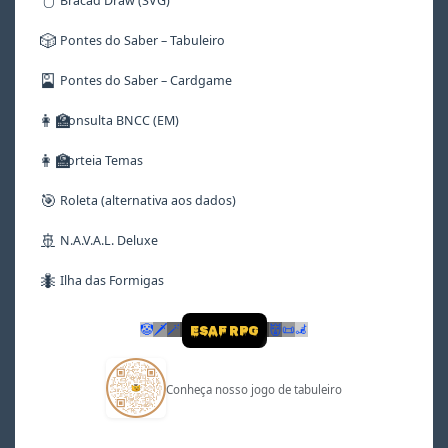
🖱️
Bracad Draw (SVG)
🎲
Pontes do Saber – Tabuleiro
🎴
Pontes do Saber – Cardgame
👩‍🏫
Consulta BNCC (EM)
👩‍🏫
Sorteia Temas
🎯
Roleta (alternativa aos dados)
🚢
N.A.V.A.L. Deluxe
🐜
Ilha das Formigas
🤡
🗡
🪄
👹
📜
🦼
ESAF RPG
Conheça nosso jogo de tabuleiro