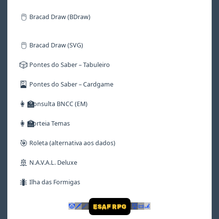
🖱️
Bracad Draw (BDraw)
🖱️
Bracad Draw (SVG)
🎲
Pontes do Saber – Tabuleiro
🎴
Pontes do Saber – Cardgame
👩‍🏫
Consulta BNCC (EM)
👩‍🏫
Sorteia Temas
🎯
Roleta (alternativa aos dados)
🚢
N.A.V.A.L. Deluxe
🐜
Ilha das Formigas
🤡
🗡
🪄
👹
📜
🦼
ESAF RPG