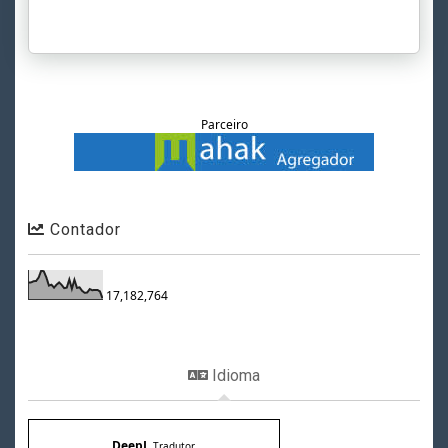
Parceiro
Contador
17,182,764
Idioma
DeepL
Tradutor