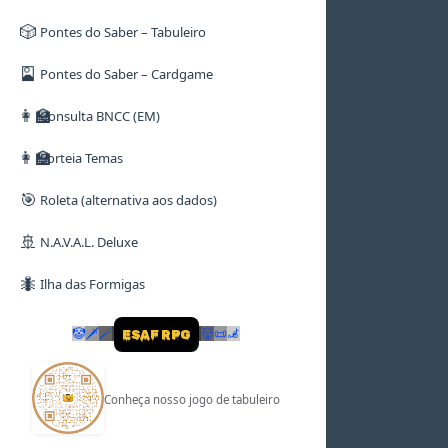
🎲
Pontes do Saber – Tabuleiro
🎴
Pontes do Saber – Cardgame
👩‍🏫
Consulta BNCC (EM)
👩‍🏫
Sorteia Temas
🎯
Roleta (alternativa aos dados)
🚢
N.A.V.A.L. Deluxe
🐜
Ilha das Formigas
🤡
🗡
🪄
👹
📜
🦼
ESAF RPG
Conheça nosso jogo de tabuleiro