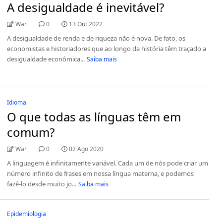
A desigualdade é inevitável?
War
0
13 Out 2022
A desigualdade de renda e de riqueza não é nova. De fato, os
economistas e historiadores que ao longo da história têm traçado a
desigualdade econômica...
Saiba mais
Idioma
O que todas as línguas têm em
comum?
War
0
02 Ago 2020
A linguagem é infinitamente variável. Cada um de nós pode criar um
número infinito de frases em nossa língua materna, e podemos
fazê-lo desde muito jo...
Saiba mais
Epidemiologia