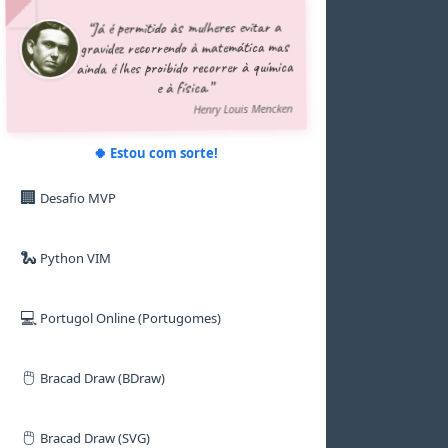
5
5
5
5
8
9
“Já é permitido às mulheres evitar a
6
6
6
6
9
gravidez recorrendo à matemática mas
7
7
7
7
ainda é lhes proibido recorrer à química
8
8
8
8
e à física.”
9
9
9
9
Henry Louis Mencken
🍀 Estou com sorte!
🏢
Desafio MVP
🐍
Python VIM
💻
Portugol Online (Portugomes)
🖱️
Bracad Draw (BDraw)
🖱️
Bracad Draw (SVG)