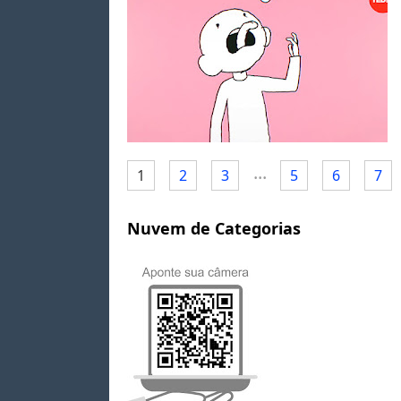
...
1
2
3
5
6
7
Nuvem de Categorias