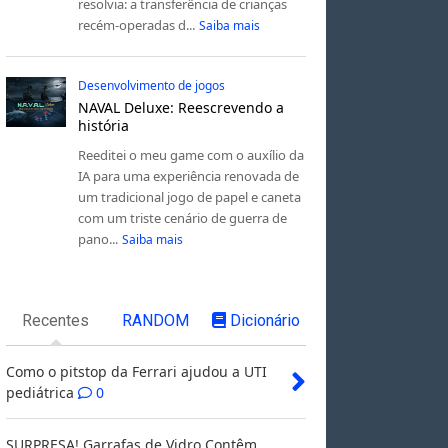
resolvia: a transferência de crianças
recém-operadas d...
Saiba mais
Desenvolvimento de jogos
NAVAL Deluxe: Reescrevendo a
história
Reeditei o meu game com o auxílio da
IA para uma experiência renovada de
um tradicional jogo de papel e caneta
com um triste cenário de guerra de
pano...
Saiba mais
Recentes
RANDOM
Dicionário
Como o pitstop da Ferrari ajudou a UTI
pediátrica
0
SURPRESA! Garrafas de Vidro Contêm