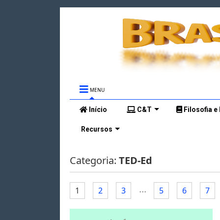
MENU
Início
C&T
Filosofia e
Recursos
Categoria:
TED-Ed
...
1
2
3
5
6
7