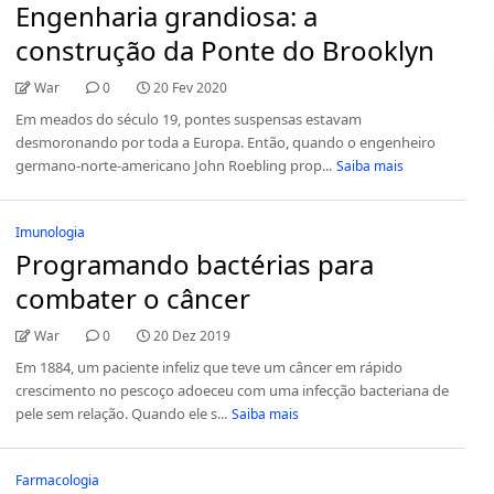
Engenharia grandiosa: a
construção da Ponte do Brooklyn
War
0
20 Fev 2020
Em meados do século 19, pontes suspensas estavam
desmoronando por toda a Europa. Então, quando o engenheiro
germano-norte-americano John Roebling prop...
Saiba mais
Imunologia
Programando bactérias para
combater o câncer
War
0
20 Dez 2019
Em 1884, um paciente infeliz que teve um câncer em rápido
crescimento no pescoço adoeceu com uma infecção bacteriana de
pele sem relação. Quando ele s...
Saiba mais
Farmacologia