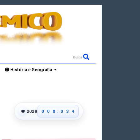
Busca
História e Geografia
0
0
1
1
2
2
3
.
👁
2026
0
0
0
0
3
4
1
1
1
1
4
5
2
2
2
2
5
6
3
3
3
3
6
7
4
4
4
4
7
8