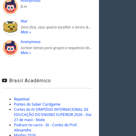
Anonymous
B m
War
Uma dica, caso queira escolher o termo &…
Mais »
Anonymous
sortear temas para grupos e sequencia de…
Mais »
Brasil Acadêmico
Repetível
Pontes do Saber Cardgame
Cortes do IV SIMPÓSIO INTERNACIONAL DE
EDUCAÇÃO DO ENSINO SUPERIOR 2026 - Dia
27 de maio - Noite
Podcast no carro - IA - Cortes do Prof.
Alexandre
Minibio 2026