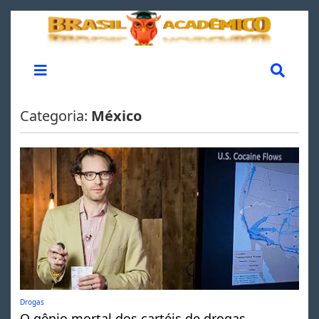
Categoria:
México
Drogas
O gênio mortal dos cartéis de drogas