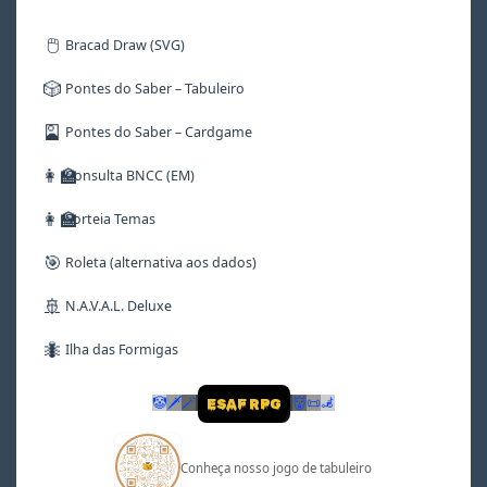
🖱️
Bracad Draw (SVG)
🎲
Pontes do Saber – Tabuleiro
🎴
Pontes do Saber – Cardgame
👩‍🏫
Consulta BNCC (EM)
👩‍🏫
Sorteia Temas
🎯
Roleta (alternativa aos dados)
🚢
N.A.V.A.L. Deluxe
🐜
Ilha das Formigas
🤡
🗡
🪄
👹
📜
🦼
ESAF RPG
Conheça nosso jogo de tabuleiro