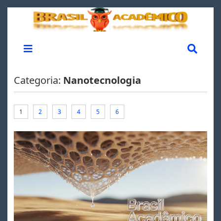
Categoria:
Nanotecnologia
1
2
3
4
5
6