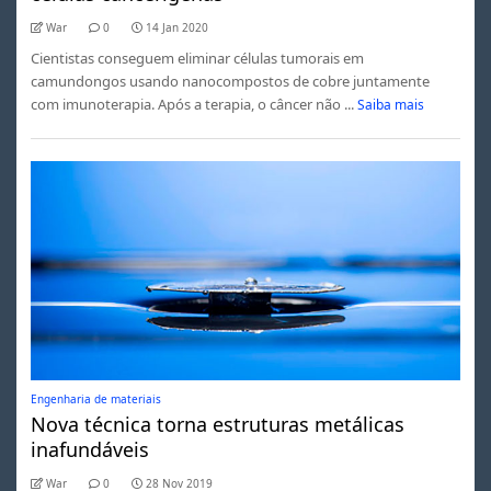
War
0
14 Jan 2020
Cientistas conseguem eliminar células tumorais em
camundongos usando nanocompostos de cobre juntamente
com imunoterapia. Após a terapia, o câncer não ...
Saiba mais
Engenharia de materiais
Nova técnica torna estruturas metálicas
inafundáveis
War
0
28 Nov 2019