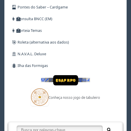
🎴
Pontes do Saber – Cardgame
👩‍🏫
Consulta BNCC (EM)
👩‍🏫
Sorteia Temas
🎯
Roleta (alternativa aos dados)
🚢
N.A.V.A.L. Deluxe
🐜
Ilha das Formigas
🤡
🗡
🪄
👹
📜
🦼
ESAF RPG
Conheça nosso jogo de tabuleiro