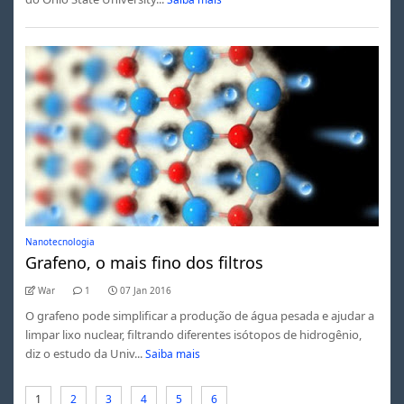
Nanotecnologia
Grafeno, o mais fino dos filtros
War
1
07 Jan 2016
O grafeno pode simplificar a produção de água pesada e ajudar a
limpar lixo nuclear, filtrando diferentes isótopos de hidrogênio,
diz o estudo da Univ...
Saiba mais
1
2
3
4
5
6