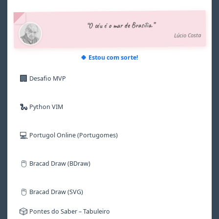
4
4
4
4
4
4
5
5
5
5
5
5
“O céu é o mar de Brasília.”
6
6
6
6
6
6
Lúcio Costa
7
7
7
7
7
7
8
8
8
8
8
8
9
9
9
9
9
9
🍀 Estou com sorte!
🏢
Desafio MVP
🐍
Python VIM
💻
Portugol Online (Portugomes)
🖱️
Bracad Draw (BDraw)
🖱️
Bracad Draw (SVG)
🎲
Pontes do Saber – Tabuleiro