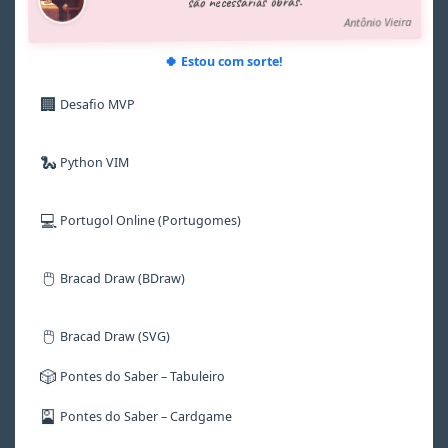
são necessárias obras.”
7
7
7
7
7
7
Antônio Vieira
8
8
8
8
8
8
9
9
9
9
9
9
🍀 Estou com sorte!
🏢
Desafio MVP
🐍
Python VIM
💻
Portugol Online (Portugomes)
🖱️
Bracad Draw (BDraw)
🖱️
Bracad Draw (SVG)
🎲
Pontes do Saber – Tabuleiro
🎴
Pontes do Saber – Cardgame