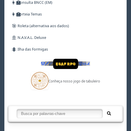
👩‍🏫
Consulta BNCC (EM)
👩‍🏫
Sorteia Temas
🎯
Roleta (alternativa aos dados)
🚢
N.A.V.A.L. Deluxe
🐜
Ilha das Formigas
🤡
🗡
🪄
👹
📜
🦼
ESAF RPG
Conheça nosso jogo de tabuleiro