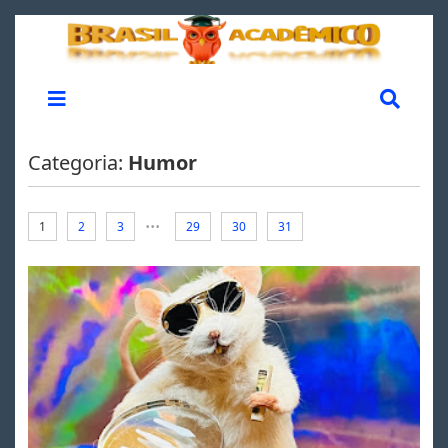
Categoria:
Humor
...
1
2
3
29
30
31