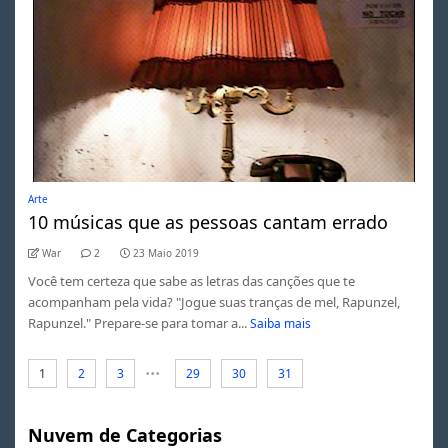
Arte
10 músicas que as pessoas cantam errado
War
2
23 Maio 2019
Você tem certeza que sabe as letras das canções que te
acompanham pela vida? "Jogue suas tranças de mel, Rapunzel,
Rapunzel." Prepare-se para tomar a...
Saiba mais
...
1
2
3
29
30
31
Nuvem de Categorias