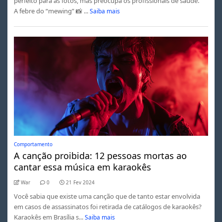
perfeito para as fotos, mas preocupa os profissionais de saúde.
A febre do “mewing” 📸 ...
Saiba mais
Comportamento
A canção proibida: 12 pessoas mortas ao
cantar essa música em karaokês
War
0
21 Fev 2024
Você sabia que existe uma canção que de tanto estar envolvida
em casos de assassinatos foi retirada de catálogos de karaokês?
Karaokês em Brasília s...
Saiba mais