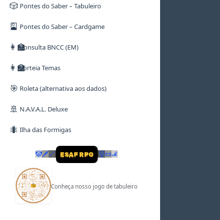
🎲
Pontes do Saber – Tabuleiro
🎴
Pontes do Saber – Cardgame
👩‍🏫
Consulta BNCC (EM)
👩‍🏫
Sorteia Temas
🎯
Roleta (alternativa aos dados)
🚢
N.A.V.A.L. Deluxe
🐜
Ilha das Formigas
🤡
🗡
🪄
👹
📜
🦼
ESAF RPG
Conheça nosso jogo de tabuleiro