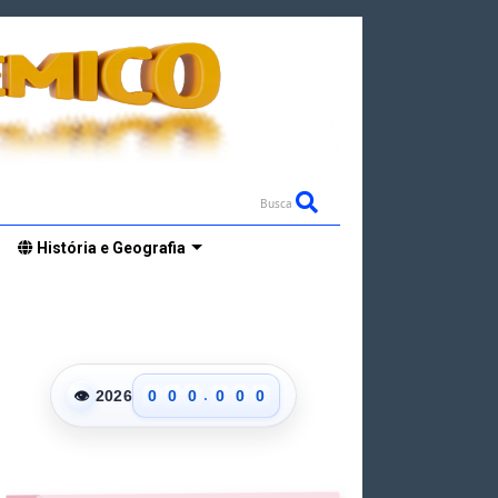
Busca
História e Geografia
.
👁
2026
0
0
0
0
0
0
1
1
1
1
1
1
2
2
2
2
2
2
3
3
3
3
3
3
4
4
4
4
4
4