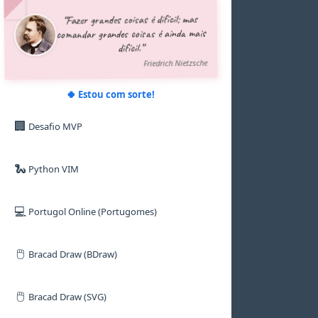
5
5
5
5
5
5
“Fazer grandes coisas é difícil; mas
6
6
6
6
6
6
comandar grandes coisas é ainda mais
7
7
7
7
7
7
difícil.”
8
8
8
8
8
8
9
9
9
9
9
9
Friedrich Nietzsche
🍀 Estou com sorte!
🏢
Desafio MVP
🐍
Python VIM
💻
Portugol Online (Portugomes)
🖱️
Bracad Draw (BDraw)
🖱️
Bracad Draw (SVG)