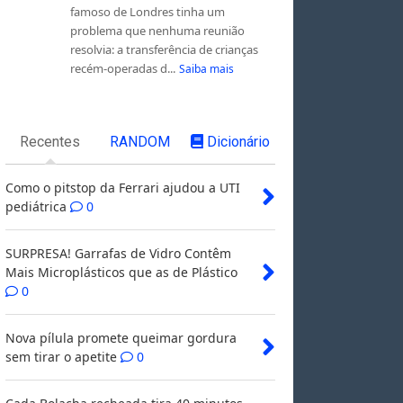
famoso de Londres tinha um
problema que nenhuma reunião
resolvia: a transferência de crianças
recém-operadas d...
Saiba mais
Recentes
RANDOM
Dicionário
Como o pitstop da Ferrari ajudou a UTI
pediátrica
0
SURPRESA! Garrafas de Vidro Contêm
Mais Microplásticos que as de Plástico
0
Nova pílula promete queimar gordura
sem tirar o apetite
0