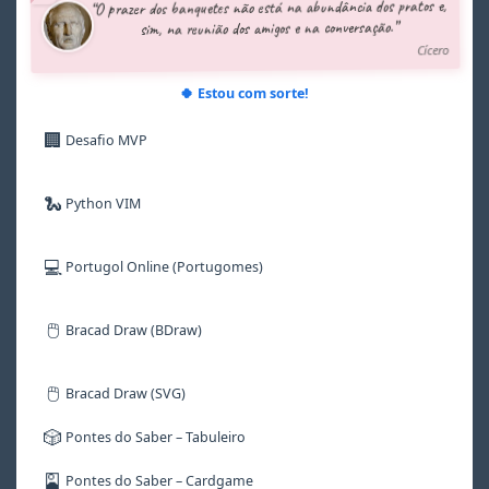
“O prazer dos banquetes não está na abundância dos pratos e,
6
6
6
6
6
6
sim, na reunião dos amigos e na conversação.”
7
7
7
7
7
7
Cícero
8
8
8
8
8
8
9
9
9
9
9
9
🍀 Estou com sorte!
🏢
Desafio MVP
🐍
Python VIM
💻
Portugol Online (Portugomes)
🖱️
Bracad Draw (BDraw)
🖱️
Bracad Draw (SVG)
🎲
Pontes do Saber – Tabuleiro
🎴
Pontes do Saber – Cardgame