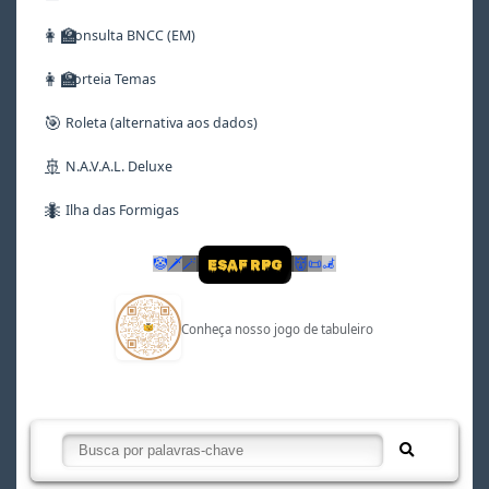
👩‍🏫
Consulta BNCC (EM)
👩‍🏫
Sorteia Temas
🎯
Roleta (alternativa aos dados)
🚢
N.A.V.A.L. Deluxe
🐜
Ilha das Formigas
🤡
🗡
🪄
👹
📜
🦼
ESAF RPG
Conheça nosso jogo de tabuleiro