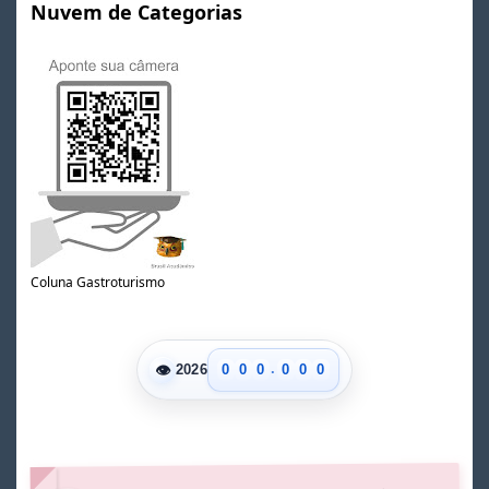
Nuvem de Categorias
Coluna Gastroturismo
.
👁
0
0
0
0
0
0
2026
1
1
1
1
1
1
2
2
2
2
2
2
3
3
3
3
3
3
4
4
4
4
4
4
5
5
5
5
5
5