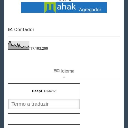
Contador
17,193,200
Idioma
DeepL
Tradutor