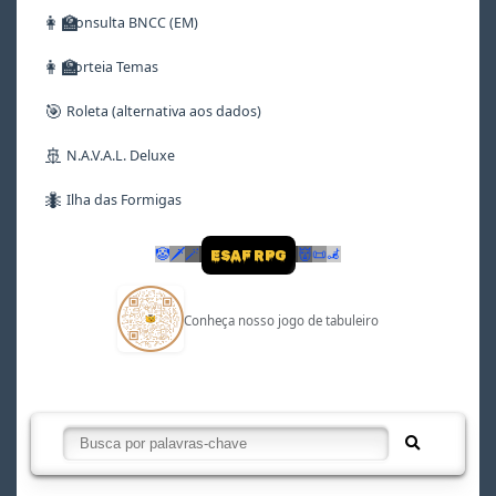
👩‍🏫
Consulta BNCC (EM)
👩‍🏫
Sorteia Temas
🎯
Roleta (alternativa aos dados)
🚢
N.A.V.A.L. Deluxe
🐜
Ilha das Formigas
🤡
🗡
🪄
👹
📜
🦼
ESAF RPG
Conheça nosso jogo de tabuleiro