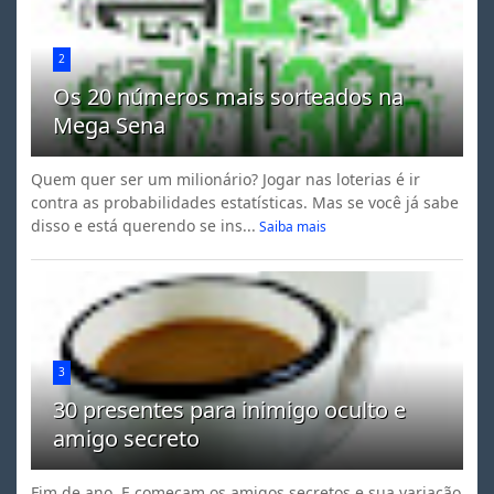
2
Os 20 números mais sorteados na
Mega Sena
Quem quer ser um milionário? Jogar nas loterias é ir
contra as probabilidades estatísticas. Mas se você já sabe
disso e está querendo se ins...
Saiba mais
3
30 presentes para inimigo oculto e
amigo secreto
Fim de ano. E começam os amigos secretos e sua variação