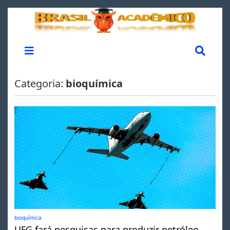
Categoria:
bioquímica
bioquímica
UFG fará pesquisas para produzir petróleo