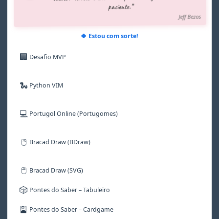
8
8
8
8
8
8
paciente.”
9
9
9
9
9
9
Jeff Bezos
🍀 Estou com sorte!
🏢
Desafio MVP
🐍
Python VIM
💻
Portugol Online (Portugomes)
🖱️
Bracad Draw (BDraw)
🖱️
Bracad Draw (SVG)
🎲
Pontes do Saber – Tabuleiro
🎴
Pontes do Saber – Cardgame