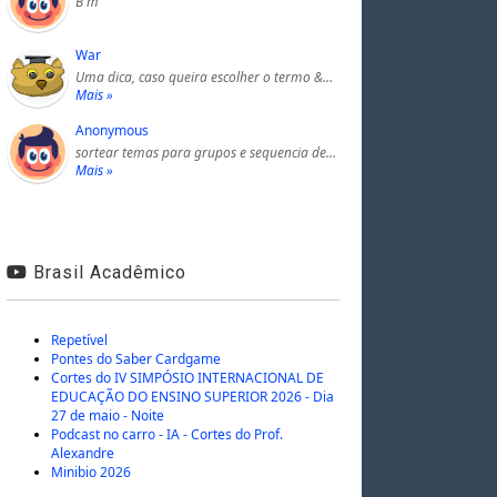
B m
War
Uma dica, caso queira escolher o termo &…
Mais »
Anonymous
sortear temas para grupos e sequencia de…
Mais »
Brasil Acadêmico
Repetível
Pontes do Saber Cardgame
Cortes do IV SIMPÓSIO INTERNACIONAL DE
EDUCAÇÃO DO ENSINO SUPERIOR 2026 - Dia
27 de maio - Noite
Podcast no carro - IA - Cortes do Prof.
Alexandre
Minibio 2026