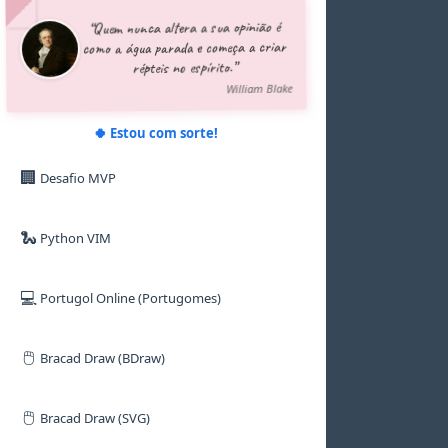
5
5
5
8
7
8
“Quem nunca altera a sua opinião é
6
6
6
9
8
9
como a água parada e começa a criar
7
7
7
9
répteis no espírito.”
8
8
8
9
9
9
William Blake
🍀 Estou com sorte!
🏢
Desafio MVP
🐍
Python VIM
💻
Portugol Online (Portugomes)
🖱️
Bracad Draw (BDraw)
🖱️
Bracad Draw (SVG)