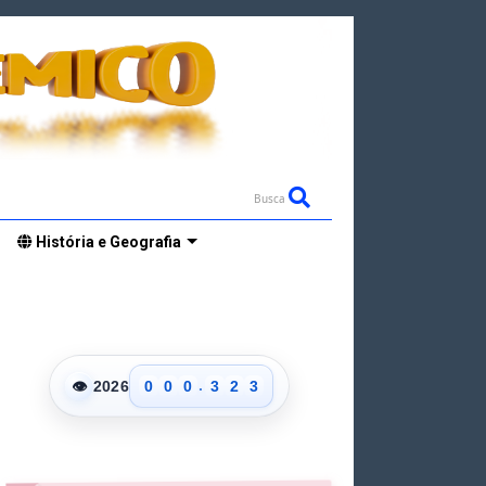
Busca
História e Geografia
0
0
1
0
1
2
1
2
.
👁
2026
0
0
0
3
2
3
1
1
1
4
3
4
2
2
2
5
4
5
3
3
3
6
5
6
4
4
4
7
6
7