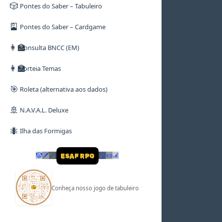
🎲
Pontes do Saber – Tabuleiro
🎴
Pontes do Saber – Cardgame
👩‍🏫
Consulta BNCC (EM)
👩‍🏫
Sorteia Temas
🎯
Roleta (alternativa aos dados)
🚢
N.A.V.A.L. Deluxe
🐜
Ilha das Formigas
🤡
🗡
🪄
👹
📜
🦼
ESAF RPG
Conheça nosso jogo de tabuleiro