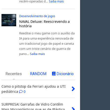
recém-operadas d...
Saiba mais
Desenvolvimento de jogos
NAVAL Deluxe: Reescrevendo a
história
Reeditei o meu game com o auxílio da
IA para uma experiência renovada de
um tradicional jogo de papel e caneta
com um triste cenário de guerra de
pano...
Saiba mais
Recentes
RANDOM
Dicionário
Como o pitstop da Ferrari ajudou a UTI
pediátrica
0
SURPRESA! Garrafas de Vidro Contêm
Mais Microplásticos que as de Plástico