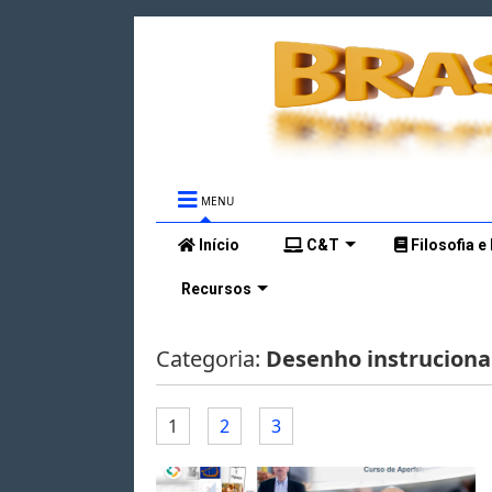
MENU
Início
C&T
Filosofia e
Recursos
Categoria:
Desenho instruciona
1
2
3