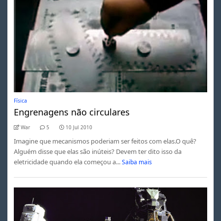
Física
Engrenagens não circulares
War
5
10 Jul 2010
Imagine que mecanismos poderiam ser feitos com elas.O quê?
Alguém disse que elas são inúteis? Devem ter dito isso da
eletricidade quando ela começou a...
Saiba mais