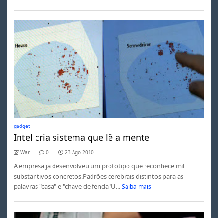
gadget
Intel cria sistema que lê a mente
War
0
23 Ago 2010
A empresa já desenvolveu um protótipo que reconhece mil
substantivos concretos.Padrões cerebrais distintos para as
palavras "casa" e "chave de fenda"U...
Saiba mais