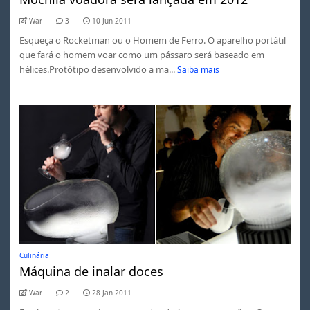
War
3
10 Jun 2011
Esqueça o Rocketman ou o Homem de Ferro. O aparelho portátil
que fará o homem voar como um pássaro será baseado em
hélices.Protótipo desenvolvido a ma...
Saiba mais
Culinária
Máquina de inalar doces
War
2
28 Jan 2011