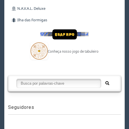
🚢
N.A.V.A.L. Deluxe
🐜
Ilha das Formigas
🤡
🗡
🪄
👹
📜
🦼
ESAF RPG
Conheça nosso jogo de tabuleiro
Seguidores