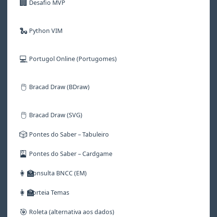
🏢
Desafio MVP
🐍
Python VIM
💻
Portugol Online (Portugomes)
🖱️
Bracad Draw (BDraw)
🖱️
Bracad Draw (SVG)
🎲
Pontes do Saber – Tabuleiro
🎴
Pontes do Saber – Cardgame
👩‍🏫
Consulta BNCC (EM)
👩‍🏫
Sorteia Temas
🎯
Roleta (alternativa aos dados)