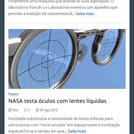
Finalmente uma máquina que atende às suas aspirações. O
laboratório francês Le Laboratorie inventou um aparelho que
permite a inalação de sobremesas.B...
Saiba mais
Espaço
NASA testa óculos com lentes líquidas
War
5
30 Ago 2010
Novidade substituiria a necessidade de lentes bifocais para
astronautas com "vista cansada" em espaçonaves e na estação
espacial.Foi-se o tempo em que...
Saiba mais