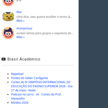
B m
War
Uma dica, caso queira escolher o termo &…
Mais »
Anonymous
sortear temas para grupos e sequencia de…
Mais »
Brasil Acadêmico
Repetível
Pontes do Saber Cardgame
Cortes do IV SIMPÓSIO INTERNACIONAL DE
EDUCAÇÃO DO ENSINO SUPERIOR 2026 - Dia
27 de maio - Noite
Podcast no carro - IA - Cortes do Prof.
Alexandre
Minibio 2026