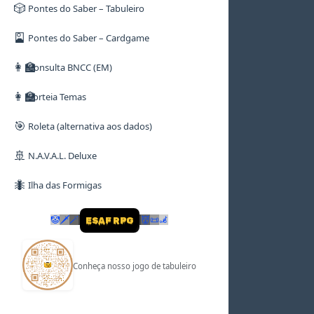
🎲
Pontes do Saber – Tabuleiro
🎴
Pontes do Saber – Cardgame
👩‍🏫
Consulta BNCC (EM)
👩‍🏫
Sorteia Temas
🎯
Roleta (alternativa aos dados)
🚢
N.A.V.A.L. Deluxe
🐜
Ilha das Formigas
🤡
🗡
🪄
👹
📜
🦼
ESAF RPG
Conheça nosso jogo de tabuleiro