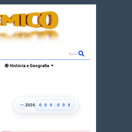
Busca
História e Geografia
.
👁
2026
0
0
0
0
0
0
1
1
1
1
1
1
2
2
2
2
2
2
3
3
3
3
3
3
4
4
4
4
4
4