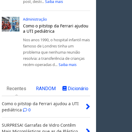
post, destr...
Saiba mais
Administração
Como o pitstop da Ferrari ajudou
a UTI pediátrica
Nos anos 1990, o hospital infantil mais
famoso de Londres tinha um
problema que nenhuma reunião
resolvia: a transferência de crianças
recém-operadas d...
Saiba mais
Recentes
RANDOM
Dicionário
Como o pitstop da Ferrari ajudou a UTI
pediátrica
0
SURPRESA! Garrafas de Vidro Contêm
Mais Microplásticos que as de Plástico