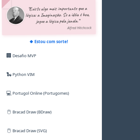
5
5
5
5
5
5
“Existe algo mais importante que a
6
6
6
6
6
6
lógica: a Imaginação. Se a idéia é boa,
7
7
7
7
7
7
jogue a lógica pela janela.”
8
8
8
8
8
8
9
9
9
9
9
9
Alfred Hitchcock
🍀 Estou com sorte!
🏢
Desafio MVP
🐍
Python VIM
💻
Portugol Online (Portugomes)
🖱️
Bracad Draw (BDraw)
🖱️
Bracad Draw (SVG)