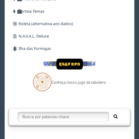
👩‍🏫
Sorteia Temas
🎯
Roleta (alternativa aos dados)
🚢
N.A.V.A.L. Deluxe
🐜
Ilha das Formigas
🤡
🗡
🪄
👹
📜
🦼
ESAF RPG
Conheça nosso jogo de tabuleiro