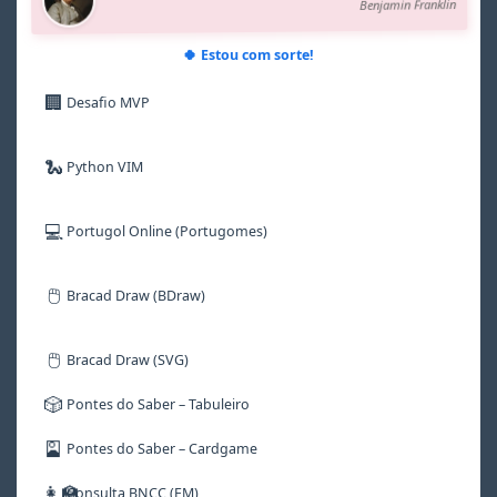
Benjamin Franklin
7
7
7
7
7
7
8
8
8
8
8
8
9
9
9
9
9
9
🍀 Estou com sorte!
🏢
Desafio MVP
🐍
Python VIM
💻
Portugol Online (Portugomes)
🖱️
Bracad Draw (BDraw)
🖱️
Bracad Draw (SVG)
🎲
Pontes do Saber – Tabuleiro
🎴
Pontes do Saber – Cardgame
👩‍🏫
Consulta BNCC (EM)