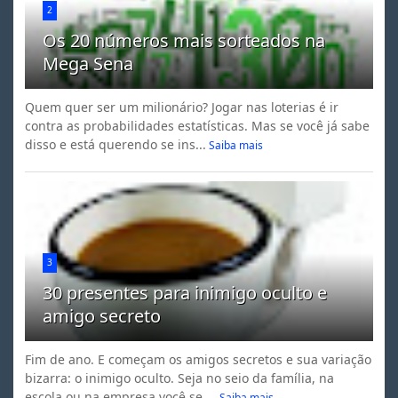
2
Os 20 números mais sorteados na
Mega Sena
Quem quer ser um milionário? Jogar nas loterias é ir
contra as probabilidades estatísticas. Mas se você já sabe
disso e está querendo se ins...
Saiba mais
3
30 presentes para inimigo oculto e
amigo secreto
Fim de ano. E começam os amigos secretos e sua variação
bizarra: o inimigo oculto. Seja no seio da família, na
escola ou na empresa você se ...
Saiba mais