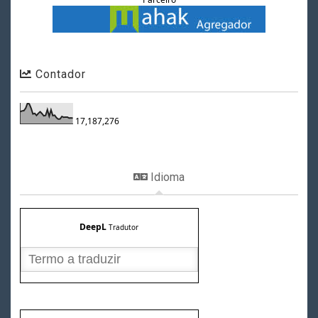
Contador
17,187,276
Idioma
DeepL
Tradutor