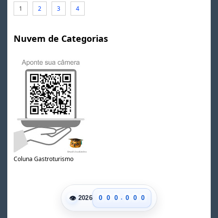
1
2
3
4
Nuvem de Categorias
Coluna Gastroturismo
.
👁
0
0
0
0
0
0
2026
1
1
1
1
1
1
2
2
2
2
2
2