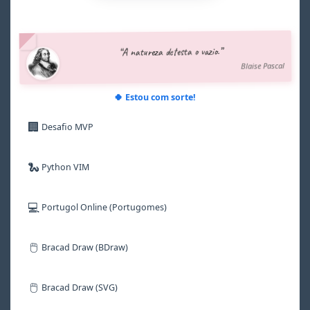
3
3
3
3
3
3
4
4
4
4
4
4
5
5
5
5
5
5
“A natureza detesta o vazio.”
6
6
6
6
6
6
Blaise Pascal
7
7
7
7
7
7
8
8
8
8
8
8
9
9
9
9
9
9
🍀 Estou com sorte!
🏢
Desafio MVP
🐍
Python VIM
💻
Portugol Online (Portugomes)
🖱️
Bracad Draw (BDraw)
🖱️
Bracad Draw (SVG)