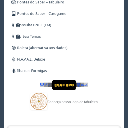
🎲
Pontes do Saber – Tabuleiro
🎴
Pontes do Saber – Cardgame
👩‍🏫
Consulta BNCC (EM)
👩‍🏫
Sorteia Temas
🎯
Roleta (alternativa aos dados)
🚢
N.A.V.A.L. Deluxe
🐜
Ilha das Formigas
🤡
🗡
🪄
👹
📜
🦼
ESAF RPG
Conheça nosso jogo de tabuleiro