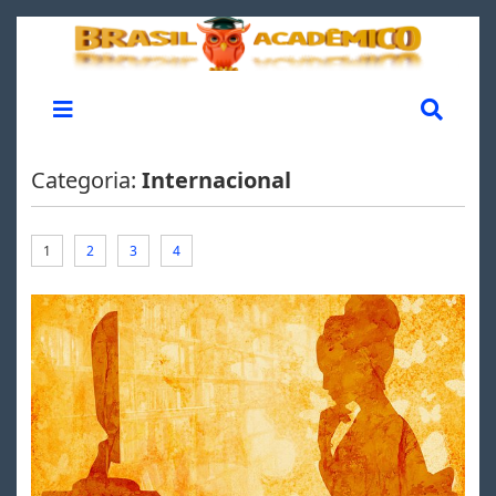
Categoria:
Internacional
1
2
3
4