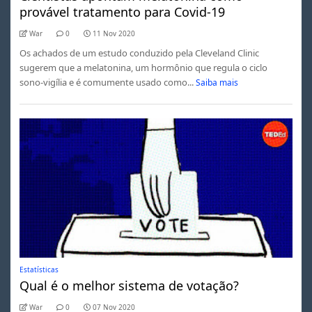
provável tratamento para Covid-19
War
0
11 Nov 2020
Os achados de um estudo conduzido pela Cleveland Clinic
sugerem que a melatonina, um hormônio que regula o ciclo
sono-vigília e é comumente usado como...
Saiba mais
Estatísticas
Qual é o melhor sistema de votação?
War
0
07 Nov 2020