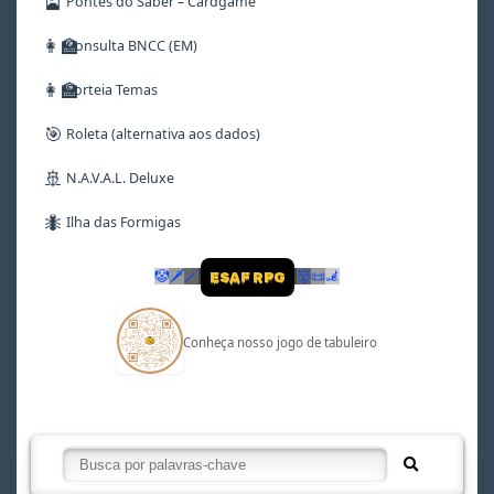
🎴
Pontes do Saber – Cardgame
👩‍🏫
Consulta BNCC (EM)
👩‍🏫
Sorteia Temas
🎯
Roleta (alternativa aos dados)
🚢
N.A.V.A.L. Deluxe
🐜
Ilha das Formigas
🤡
🗡
🪄
👹
📜
🦼
ESAF RPG
Conheça nosso jogo de tabuleiro