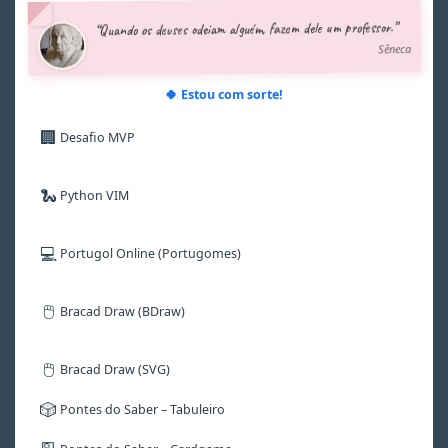
5
5
5
5
5
5
“Quando os deuses odeiam alguém, fazem dele um professor.”
6
6
6
6
6
6
Sêneca
7
7
7
7
7
7
8
8
8
8
8
8
9
9
9
9
9
9
🍀 Estou com sorte!
🏢
Desafio MVP
🐍
Python VIM
💻
Portugol Online (Portugomes)
🖱️
Bracad Draw (BDraw)
🖱️
Bracad Draw (SVG)
🎲
Pontes do Saber – Tabuleiro