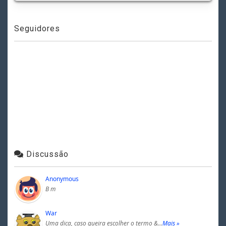
Seguidores
Discussão
Anonymous
B m
War
Uma dica, caso queira escolher o termo &…
Mais »