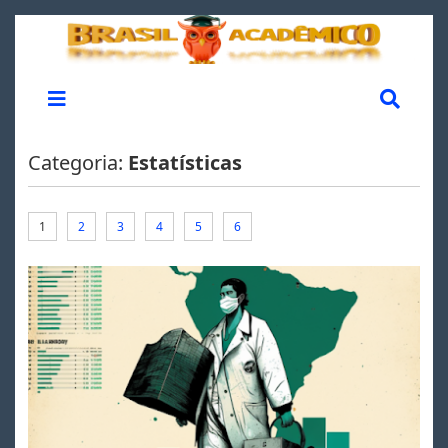
Categoria:
Estatísticas
1
2
3
4
5
6