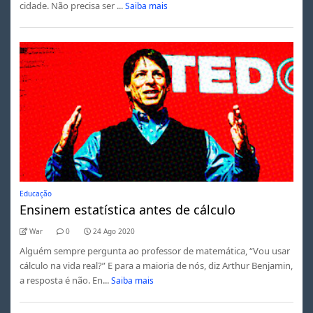
cidade. Não precisa ser ...
Saiba mais
Educação
Ensinem estatística antes de cálculo
War
0
24 Ago 2020
Alguém sempre pergunta ao professor de matemática, “Vou usar
cálculo na vida real?” E para a maioria de nós, diz Arthur Benjamin,
a resposta é não. En...
Saiba mais