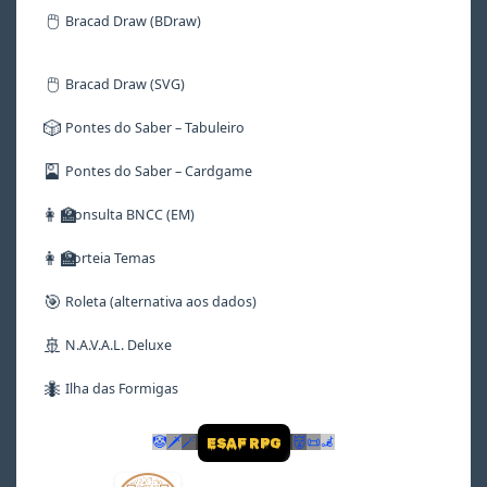
🖱️
Bracad Draw (BDraw)
🖱️
Bracad Draw (SVG)
🎲
Pontes do Saber – Tabuleiro
🎴
Pontes do Saber – Cardgame
👩‍🏫
Consulta BNCC (EM)
👩‍🏫
Sorteia Temas
🎯
Roleta (alternativa aos dados)
🚢
N.A.V.A.L. Deluxe
🐜
Ilha das Formigas
🤡
🗡
🪄
👹
📜
🦼
ESAF RPG