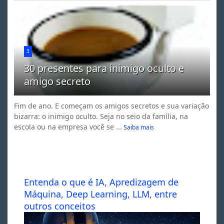
3
30 presentes para inimigo oculto e
amigo secreto
Fim de ano. E começam os amigos secretos e sua variação
bizarra: o inimigo oculto. Seja no seio da família, na
escola ou na empresa você se ...
Saiba mais
Entenda o que é IA, Apredizagem de
Máquina, Deep Learning, LLM, entre
outros conceitos