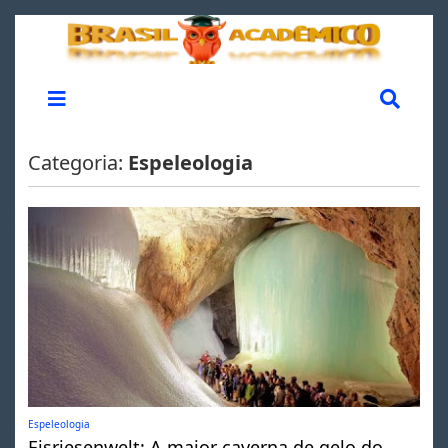
Categoria:
Espeleologia
Espeleologia
Eisriesenwelt: A maior caverna de gelo do