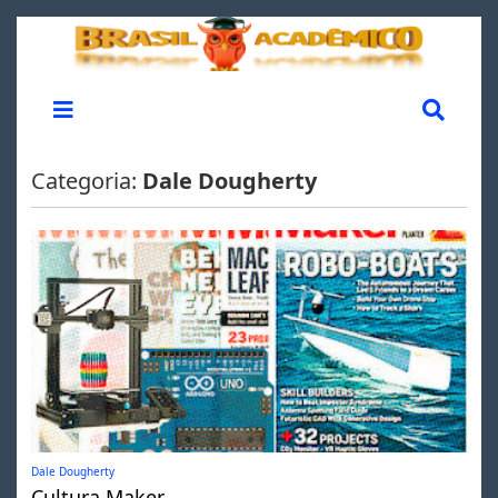
Categoria:
Dale Dougherty
Dale Dougherty
Cultura Maker