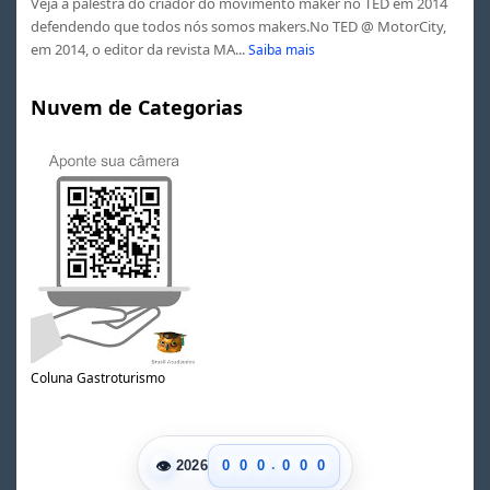
Veja a palestra do criador do movimento maker no TED em 2014
defendendo que todos nós somos makers.No TED @ MotorCity,
em 2014, o editor da revista MA...
Saiba mais
Nuvem de Categorias
Coluna Gastroturismo
.
👁
0
0
0
0
0
0
2026
1
1
1
1
1
1