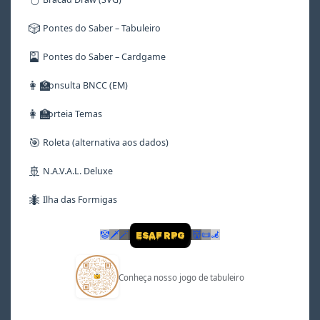
🎲
Pontes do Saber – Tabuleiro
🎴
Pontes do Saber – Cardgame
👩‍🏫
Consulta BNCC (EM)
👩‍🏫
Sorteia Temas
🎯
Roleta (alternativa aos dados)
🚢
N.A.V.A.L. Deluxe
🐜
Ilha das Formigas
🤡
🗡
🪄
👹
📜
🦼
ESAF RPG
Conheça nosso jogo de tabuleiro