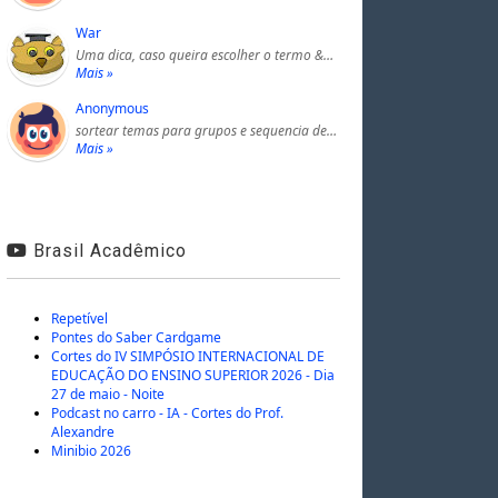
War
Uma dica, caso queira escolher o termo &…
Mais »
Anonymous
sortear temas para grupos e sequencia de…
Mais »
Brasil Acadêmico
Repetível
Pontes do Saber Cardgame
Cortes do IV SIMPÓSIO INTERNACIONAL DE
EDUCAÇÃO DO ENSINO SUPERIOR 2026 - Dia
27 de maio - Noite
Podcast no carro - IA - Cortes do Prof.
Alexandre
Minibio 2026