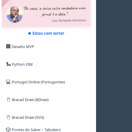
5
5
5
5
5
5
“Às vezes, a única coisa verdadeira num
6
6
6
6
6
6
jornal é a data.”
7
7
7
7
7
7
8
8
8
8
8
8
Luis Fernando Verissimo
9
9
9
9
9
9
🍀 Estou com sorte!
🏢
Desafio MVP
🐍
Python VIM
💻
Portugol Online (Portugomes)
🖱️
Bracad Draw (BDraw)
🖱️
Bracad Draw (SVG)
🎲
Pontes do Saber – Tabuleiro