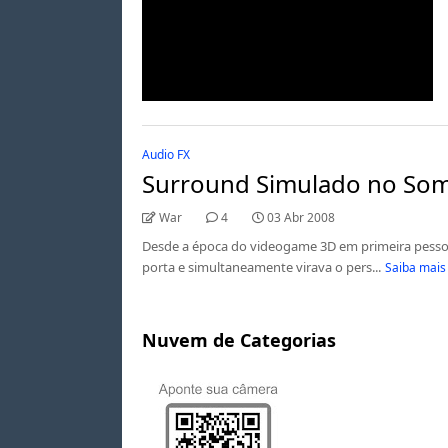
Audio FX
Surround Simulado no Som
War
4
03 Abr 2008
Desde a época do videogame 3D em primeira pessoa
porta e simultaneamente virava o pers...
Saiba mais
Nuvem de Categorias