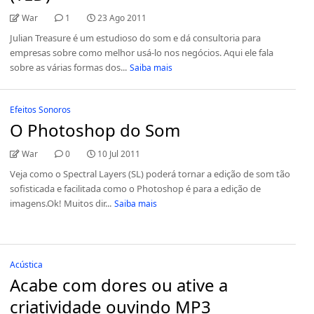
War
1
23 Ago 2011
Julian Treasure é um estudioso do som e dá consultoria para
empresas sobre como melhor usá-lo nos negócios. Aqui ele fala
sobre as várias formas dos...
Saiba mais
Efeitos Sonoros
O Photoshop do Som
War
0
10 Jul 2011
Veja como o Spectral Layers (SL) poderá tornar a edição de som tão
sofisticada e facilitada como o Photoshop é para a edição de
imagens.Ok! Muitos dir...
Saiba mais
Acústica
Acabe com dores ou ative a
criatividade ouvindo MP3