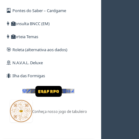
🎴
Pontes do Saber – Cardgame
👩‍🏫
Consulta BNCC (EM)
👩‍🏫
Sorteia Temas
🎯
Roleta (alternativa aos dados)
🚢
N.A.V.A.L. Deluxe
🐜
Ilha das Formigas
🤡
🗡
🪄
👹
📜
🦼
ESAF RPG
Conheça nosso jogo de tabuleiro