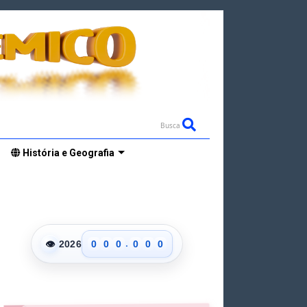
Busca
História e Geografia
.
👁
2026
0
0
0
0
0
0
1
1
1
1
1
1
2
2
2
2
2
2
3
3
3
3
3
3
4
4
4
4
4
4