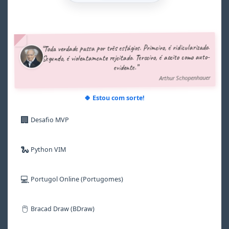
2
2
2
2
2
2
3
3
3
3
3
3
4
4
4
4
4
4
5
5
5
5
5
5
“Toda verdade passa por três estágios. Primeiro, é ridicularizado.
6
6
6
6
6
6
Segundo, é violentamente rejeitado. Terceiro, é aceito como auto-
7
7
7
7
7
7
evidente.”
8
8
8
8
8
8
Arthur Schopenhauer
9
9
9
9
9
9
🍀 Estou com sorte!
🏢
Desafio MVP
🐍
Python VIM
💻
Portugol Online (Portugomes)
🖱️
Bracad Draw (BDraw)