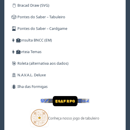
🖱️
Bracad Draw (SVG)
🎲
Pontes do Saber – Tabuleiro
🎴
Pontes do Saber – Cardgame
👩‍🏫
Consulta BNCC (EM)
👩‍🏫
Sorteia Temas
🎯
Roleta (alternativa aos dados)
🚢
N.A.V.A.L. Deluxe
🐜
Ilha das Formigas
🤡
🗡
🪄
👹
📜
🦼
ESAF RPG
Conheça nosso jogo de tabuleiro