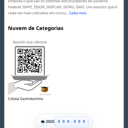
Entenda o que são os sistemas estruturadores do Governo
Federal: SIAPE, SIDOR, SIGPLAN, SIORG, SIAFI. Um assunto que é
cada vez mais cobrados em concu...
Saiba mais
Nuvem de Categorias
Coluna Gastroturismo
.
👁
0
0
0
0
0
0
2026
1
1
1
1
1
1