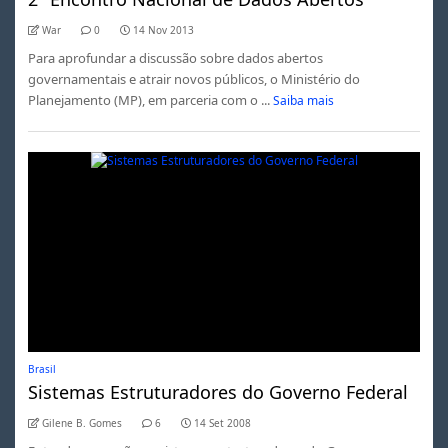
War
0
14 Nov 2013
Para aprofundar a discussão sobre dados abertos
governamentais e atrair novos públicos, o Ministério do
Planejamento (MP), em parceria com o ...
Saiba mais
Brasil
Sistemas Estruturadores do Governo Federal
Gilene B. Gomes
6
14 Set 2008