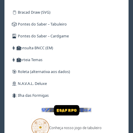
🖱️
Bracad Draw (SVG)
🎲
Pontes do Saber – Tabuleiro
🎴
Pontes do Saber – Cardgame
👩‍🏫
Consulta BNCC (EM)
👩‍🏫
Sorteia Temas
🎯
Roleta (alternativa aos dados)
🚢
N.A.V.A.L. Deluxe
🐜
Ilha das Formigas
🤡
🗡
🪄
👹
📜
🦼
ESAF RPG
Conheça nosso jogo de tabuleiro