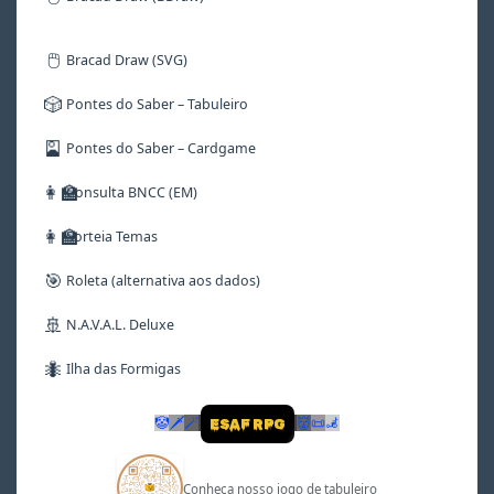
🖱️
Bracad Draw (SVG)
🎲
Pontes do Saber – Tabuleiro
🎴
Pontes do Saber – Cardgame
👩‍🏫
Consulta BNCC (EM)
👩‍🏫
Sorteia Temas
🎯
Roleta (alternativa aos dados)
🚢
N.A.V.A.L. Deluxe
🐜
Ilha das Formigas
🤡
🗡
🪄
👹
📜
🦼
ESAF RPG
Conheça nosso jogo de tabuleiro