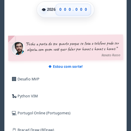
.
👁
0
0
0
0
0
0
2026
1
1
1
1
1
1
2
2
2
2
2
2
3
3
3
3
3
3
4
4
4
4
4
4
5
5
5
5
5
5
“Feche a porta do seu quarto porque se toca o telefone pode ser
6
6
6
6
6
6
alguém com quem você quer falar por horas e horas e horas.”
7
7
7
7
7
7
Renato Russo
8
8
8
8
8
8
9
9
9
9
9
9
🍀 Estou com sorte!
🏢
Desafio MVP
🐍
Python VIM
💻
Portugol Online (Portugomes)
🖱️
Bracad Draw (BDraw)