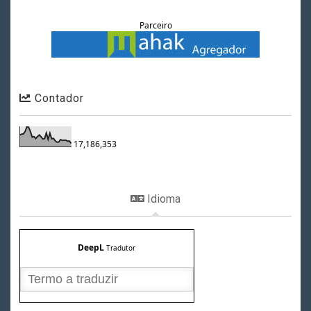
Parceiro
Contador
17,186,353
Idioma
DeepL
Tradutor