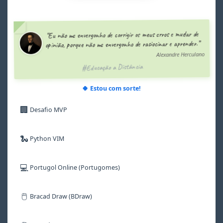
3
3
3
3
3
3
4
4
4
4
4
4
5
5
5
5
5
5
“Eu não me envergonho de corrigir os meus erros e mudar de
6
6
6
6
6
6
opinião, porque não me envergonho de raciocinar e aprender.”
7
7
7
7
7
7
Alexandre Herculano
8
8
8
8
8
8
#Educação a Distância
9
9
9
9
9
9
🍀 Estou com sorte!
🏢
Desafio MVP
🐍
Python VIM
💻
Portugol Online (Portugomes)
🖱️
Bracad Draw (BDraw)