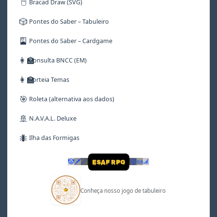
🖱️
Bracad Draw (SVG)
🎲
Pontes do Saber – Tabuleiro
🎴
Pontes do Saber – Cardgame
👩‍🏫
Consulta BNCC (EM)
👩‍🏫
Sorteia Temas
🎯
Roleta (alternativa aos dados)
🚢
N.A.V.A.L. Deluxe
🐜
Ilha das Formigas
🤡
🗡
🪄
👹
📜
🦼
ESAF RPG
Conheça nosso jogo de tabuleiro