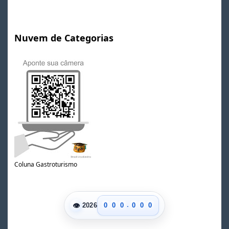
Nuvem de Categorias
Coluna Gastroturismo
.
👁
0
0
0
0
0
0
2026
1
1
1
1
1
1
2
2
2
2
2
2