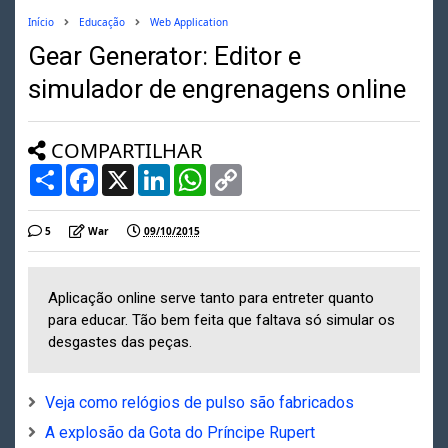
Início
Educação
Web Application
Gear Generator: Editor e
simulador de engrenagens online
COMPARTILHAR
S
F
X
L
W
C
h
a
i
h
o
a
c
n
a
p
r
e
k
t
y
5
War
09/10/2015
e
b
e
s
L
o
d
A
i
o
I
p
n
k
n
p
k
Aplicação online serve tanto para entreter quanto
para educar. Tão bem feita que faltava só simular os
desgastes das peças.
Veja como relógios de pulso são fabricados
A explosão da Gota do Príncipe Rupert