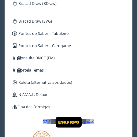
🖱️
Bracad Draw (BDraw)
🖱️
Bracad Draw (SVG)
🎲
Pontes do Saber – Tabuleiro
🎴
Pontes do Saber – Cardgame
👩‍🏫
Consulta BNCC (EM)
👩‍🏫
Sorteia Temas
🎯
Roleta (alternativa aos dados)
🚢
N.A.V.A.L. Deluxe
🐜
Ilha das Formigas
🤡
🗡
🪄
👹
📜
🦼
ESAF RPG