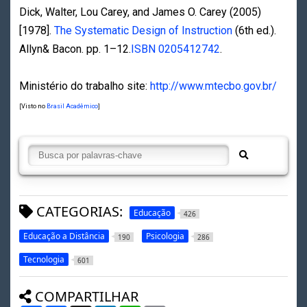
Dick, Walter, Lou Carey, and James O. Carey (2005)
[1978].
The Systematic Design of Instruction
(6th ed.).
Allyn& Bacon. pp. 1–12.
ISBN
0205412742
.
Ministério do trabalho site:
http://www.mtecbo.gov.br/
[Visto no
Brasil Acadêmico
]
CATEGORIAS:
Educação
426
Educação a Distância
Psicologia
190
286
Tecnologia
601
COMPARTILHAR