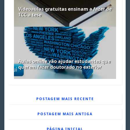
Videoaulas gratuitas ensinam a fazer de
TCC a tese
Aulas online vão ajudar estudantes que
querem fazer doutorado no exterior
POSTAGEM MAIS RECENTE
POSTAGEM MAIS ANTIGA
PÁGINA INICIAL