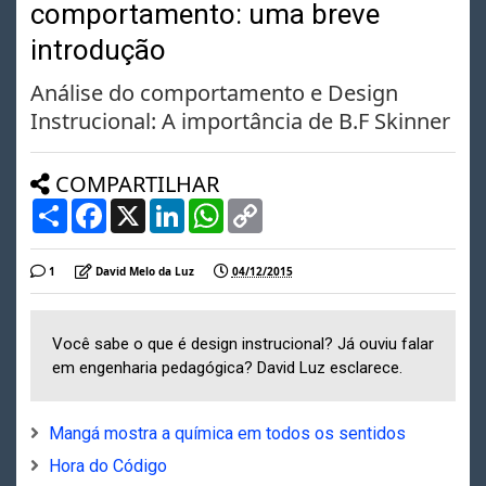
comportamento: uma breve
introdução
Análise do comportamento e Design
Instrucional: A importância de B.F Skinner
COMPARTILHAR
S
F
X
L
W
C
h
a
i
h
o
a
c
n
a
p
r
e
k
t
y
1
David Melo da Luz
04/12/2015
e
b
e
s
L
o
d
A
i
o
I
p
n
k
n
p
k
Você sabe o que é design instrucional? Já ouviu falar
em engenharia pedagógica? David Luz esclarece.
Mangá mostra a química em todos os sentidos
Hora do Código