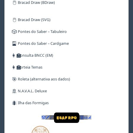
🖱️
Bracad Draw (BDraw)
🖱️
Bracad Draw (SVG)
🎲
Pontes do Saber – Tabuleiro
🎴
Pontes do Saber – Cardgame
👩‍🏫
Consulta BNCC (EM)
👩‍🏫
Sorteia Temas
🎯
Roleta (alternativa aos dados)
🚢
N.A.V.A.L. Deluxe
🐜
Ilha das Formigas
🤡
🗡
🪄
👹
📜
🦼
ESAF RPG