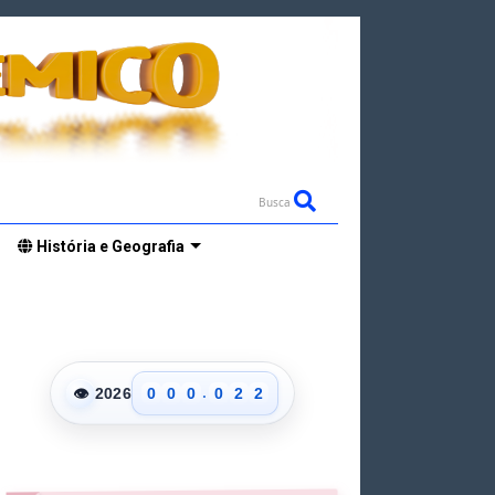
Busca
História e Geografia
0
0
1
1
.
👁
2026
0
0
0
0
2
2
1
1
1
1
3
3
2
2
2
2
4
4
3
3
3
3
5
5
4
4
4
4
6
6