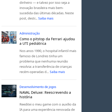
dinheiro — e talvez por isso seja a
inovação brasileira mais bem-
sucedida das últimas décadas. Neste
post, destr...
Saiba mais
Administração
Como o pitstop da Ferrari ajudou
a UTI pediátrica
Nos anos 1990, o hospital infantil mais
famoso de Londres tinha um
problema que nenhuma reunião
resolvia: a transferência de crianças
recém-operadas d...
Saiba mais
Desenvolvimento de jogos
NAVAL Deluxe: Reescrevendo a
história
Reeditei o meu game com o auxílio da
IA para uma experiência renovada de