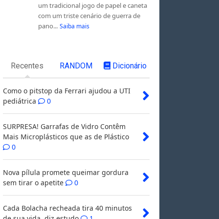
um tradicional jogo de papel e caneta
com um triste cenário de guerra de
pano...
Saiba mais
Recentes
RANDOM
Dicionário
Como o pitstop da Ferrari ajudou a UTI
pediátrica
0
SURPRESA! Garrafas de Vidro Contêm
Mais Microplásticos que as de Plástico
0
Nova pílula promete queimar gordura
sem tirar o apetite
0
Cada Bolacha recheada tira 40 minutos
de sua vida, diz estudo
1