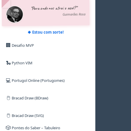
5
5
5
5
7
7
“Para onde nos atrai o azul?”
6
6
6
6
8
8
7
7
7
7
9
9
Guimarães Rosa
8
8
8
8
9
9
9
9
🍀 Estou com sorte!
🏢
Desafio MVP
🐍
Python VIM
💻
Portugol Online (Portugomes)
🖱️
Bracad Draw (BDraw)
🖱️
Bracad Draw (SVG)
🎲
Pontes do Saber – Tabuleiro