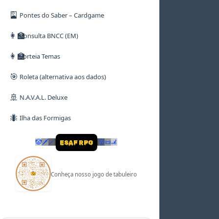
🎴
Pontes do Saber – Cardgame
👩‍🏫
Consulta BNCC (EM)
👩‍🏫
Sorteia Temas
🎯
Roleta (alternativa aos dados)
🚢
N.A.V.A.L. Deluxe
🐜
Ilha das Formigas
🤡
🗡
🪄
👹
📜
🦼
ESAF RPG
Conheça nosso jogo de tabuleiro