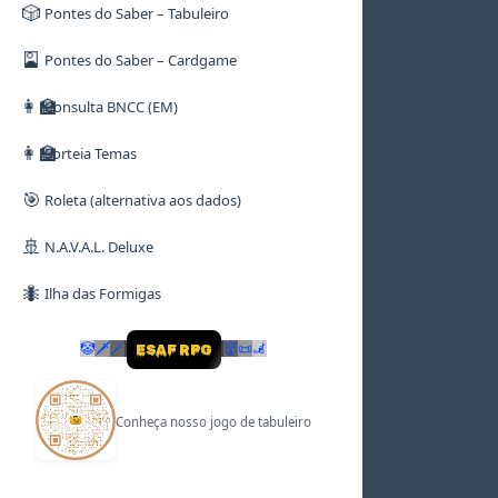
🎲
Pontes do Saber – Tabuleiro
🎴
Pontes do Saber – Cardgame
👩‍🏫
Consulta BNCC (EM)
👩‍🏫
Sorteia Temas
🎯
Roleta (alternativa aos dados)
🚢
N.A.V.A.L. Deluxe
🐜
Ilha das Formigas
🤡
🗡
🪄
👹
📜
🦼
ESAF RPG
Conheça nosso jogo de tabuleiro