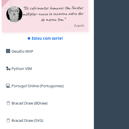
5
5
5
5
5
5
“Os sofrimentos humanos têm facetas
6
6
6
6
6
6
múltiplas: nunca se encontra outra dor
7
7
7
7
7
7
do mesmo tom.”
8
8
8
8
8
8
9
9
9
9
9
9
Ésquilo
🍀 Estou com sorte!
🏢
Desafio MVP
🐍
Python VIM
💻
Portugol Online (Portugomes)
🖱️
Bracad Draw (BDraw)
🖱️
Bracad Draw (SVG)