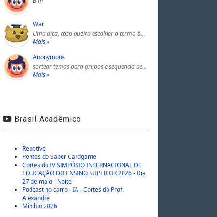
B m
War
Uma dica, caso queira escolher o termo &…
Mais »
Anonymous
sortear temas para grupos e sequencia de…
Mais »
Brasil Acadêmico
Repetível
Pontes do Saber Cardgame
Cortes do IV SIMPÓSIO INTERNACIONAL DE
EDUCAÇÃO DO ENSINO SUPERIOR 2026 - Dia
27 de maio - Noite
Podcast no carro - IA - Cortes do Prof.
Alexandre
Minibio 2026