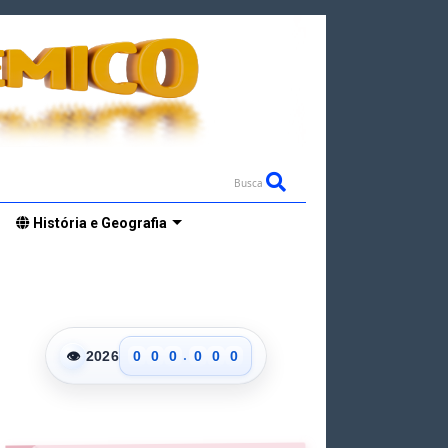
Busca
História e Geografia
.
👁
2026
0
0
0
0
0
0
1
1
1
1
1
1
2
2
2
2
2
2
3
3
3
3
3
3
4
4
4
4
4
4