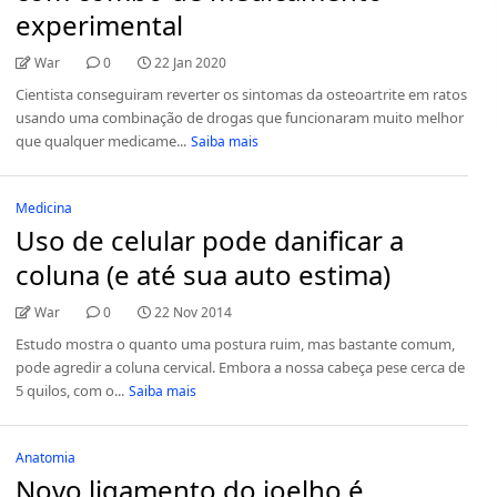
experimental
War
0
22 Jan 2020
Cientista conseguiram reverter os sintomas da osteoartrite em ratos
usando uma combinação de drogas que funcionaram muito melhor
que qualquer medicame...
Saiba mais
Medicina
Uso de celular pode danificar a
coluna (e até sua auto estima)
War
0
22 Nov 2014
Estudo mostra o quanto uma postura ruim, mas bastante comum,
pode agredir a coluna cervical. Embora a nossa cabeça pese cerca de
5 quilos, com o...
Saiba mais
Anatomia
Novo ligamento do joelho é